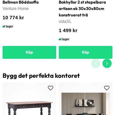
Bellman Bäddsoffa
Bokhyllor 2 st stapelbara
artisan ek 30x30x80cm
Venture Home
konstruerat trä
10 774 kr
vidaXL
I lager
1 499 kr
I lager
Köp
Köp
Bygg det perfekta kontoret