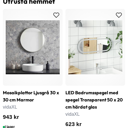
Utrusta hemmet
Mosaikplattor Ljusgrå 30 x
LED Badrumsspegel med
30 cm Marmor
spegel Transparent 50 x 20
cm härdat glas
vidaXL
vidaXL
943 kr
623 kr
I lager