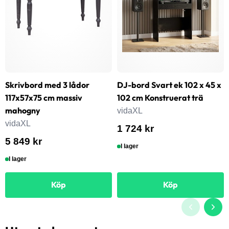
Skrivbord med 3 lådor
DJ-bord Svart ek 102 x 45 x
117x57x75 cm massiv
102 cm Konstruerat trä
mahogny
vidaXL
vidaXL
1 724 kr
5 849 kr
I lager
I lager
Köp
Köp