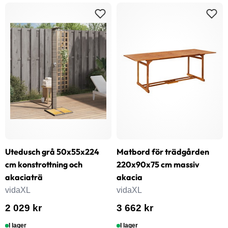
Utedusch grå 50x55x224
Matbord för trädgården
cm konstrottning och
220x90x75 cm massiv
akaciaträ
akacia
vidaXL
vidaXL
2 029 kr
3 662 kr
I lager
I lager