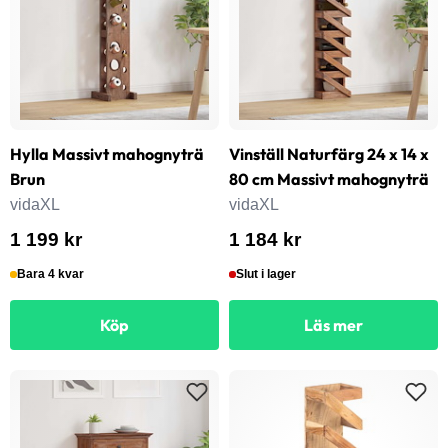
Hylla Massivt mahognyträ
Vinställ Naturfärg 24 x 14 x
Brun
80 cm Massivt mahognyträ
vidaXL
vidaXL
1 199 kr
1 184 kr
Bara 4 kvar
Slut i lager
Köp
Läs mer