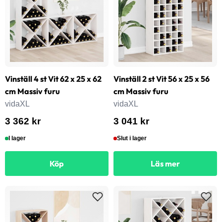
Vinställ 4 st Vit 62 x 25 x 62
Vinställ 2 st Vit 56 x 25 x 56
cm Massiv furu
cm Massiv furu
vidaXL
vidaXL
3 362 kr
3 041 kr
I lager
Slut i lager
Köp
Läs mer