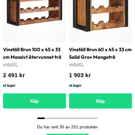
Vinställ Brun 100 x 45 x 33
Vinställ Brun 60 x 45 x 33 cm
cm Massivt återvunnet trä
Solid Grov Mangoträ
vidaXL
vidaXL
2 491 kr
1 903 kr
I lager
I lager
Köp
Köp
Du har sett 30 av 251 produkter