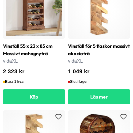
Vinställ 55 x 23 x 85 cm
Vinställ för 5 flaskor massivt
Massivt mahognyträ
akaciaträ
vidaXL
vidaXL
2 323 kr
1 049 kr
Bara 1 kvar
Slut i lager
Köp
Läs mer