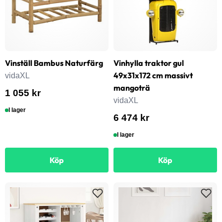
Vinställ Bambus Naturfärg
Vinhylla traktor gul
49x31x172 cm massivt
vidaXL
mangoträ
1 055 kr
vidaXL
I lager
6 474 kr
I lager
Köp
Köp