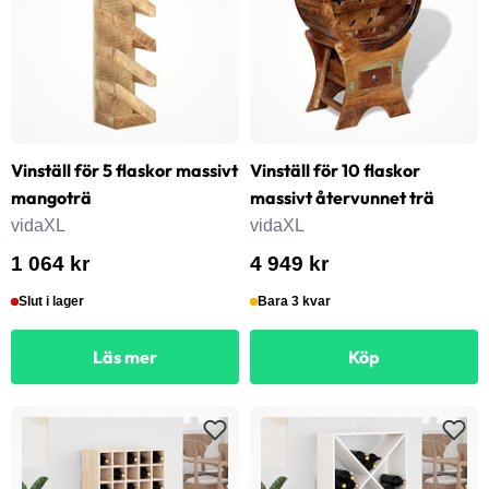
Vinställ för 5 flaskor massivt
Vinställ för 10 flaskor
mangoträ
massivt återvunnet trä
vidaXL
vidaXL
1 064 kr
4 949 kr
Slut i lager
Bara 3 kvar
Läs mer
Köp