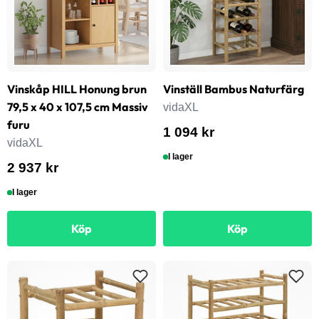
Vinskåp HILL Honung brun
Vinställ Bambus Naturfärg
79,5 x 40 x 107,5 cm Massiv
vidaXL
furu
1 094 kr
vidaXL
I lager
2 937 kr
I lager
Köp
Köp