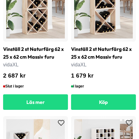
Vinställ 2 st Naturfärg 62 x
Vinställ 2 st Naturfärg 62 x
25 x 62 cm Massiv furu
25 x 62 cm Massiv furu
vidaXL
vidaXL
2 687 kr
1 679 kr
Slut i lager
I lager
Läs mer
Köp