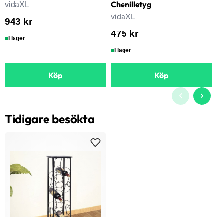
Chenilletyg
vidaXL
vidaXL
943 kr
475 kr
I lager
I lager
Köp
Köp
Tidigare besökta