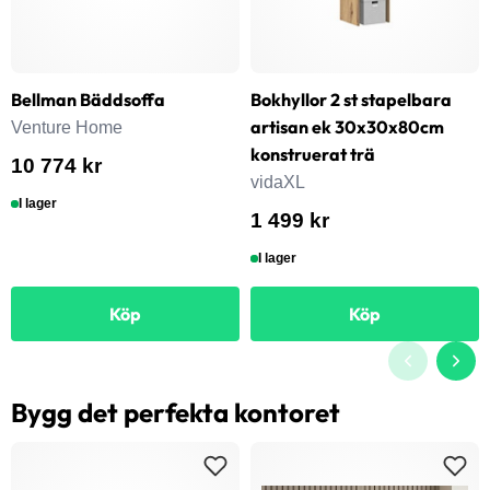
Bellman Bäddsoffa
Bokhyllor 2 st stapelbara
artisan ek 30x30x80cm
Venture Home
konstruerat trä
10 774 kr
vidaXL
I lager
1 499 kr
I lager
Köp
Köp
Bygg det perfekta kontoret