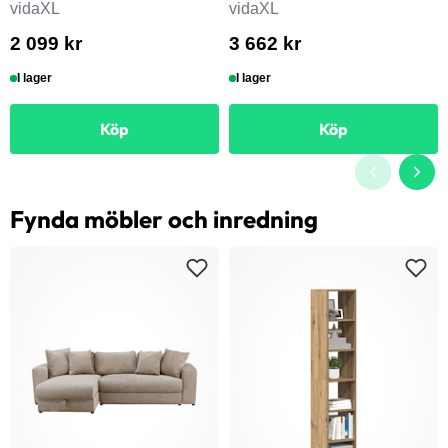
vidaXL
vidaXL
2 099 kr
3 662 kr
I lager
I lager
Köp
Köp
Fynda möbler och inredning