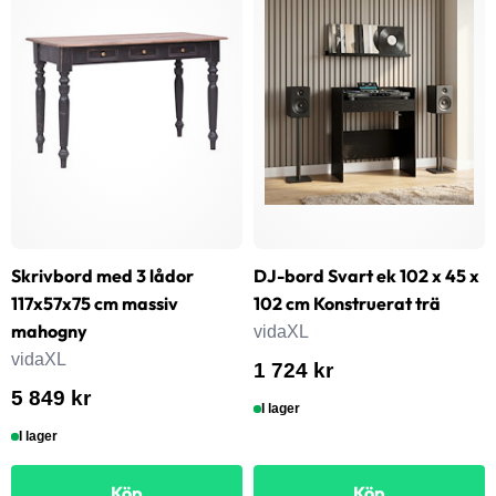
Skrivbord med 3 lådor
DJ-bord Svart ek 102 x 45 x
117x57x75 cm massiv
102 cm Konstruerat trä
mahogny
vidaXL
vidaXL
1 724 kr
5 849 kr
I lager
I lager
Köp
Köp