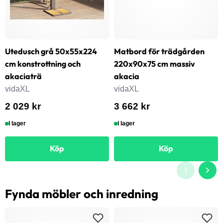
Utedusch grå 50x55x224
Matbord för trädgården
cm konstrottning och
220x90x75 cm massiv
akaciaträ
akacia
vidaXL
vidaXL
2 029 kr
3 662 kr
I lager
I lager
Köp
Köp
Fynda möbler och inredning