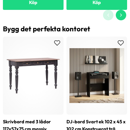
Köp
Köp
Bygg det perfekta kontoret
Skrivbord med 3 lådor
DJ-bord Svart ek 102 x 45 x
117x57x75 cm massiv
102 cm Konstruerat trä