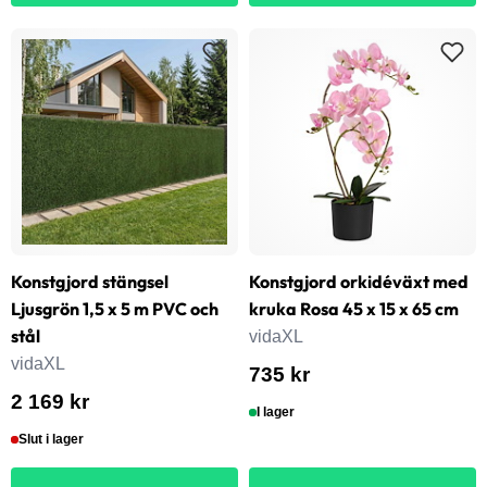
Konstgjord stängsel
Konstgjord orkidéväxt med
Ljusgrön 1,5 x 5 m PVC och
kruka Rosa 45 x 15 x 65 cm
stål
vidaXL
vidaXL
735 kr
2 169 kr
I lager
Slut i lager