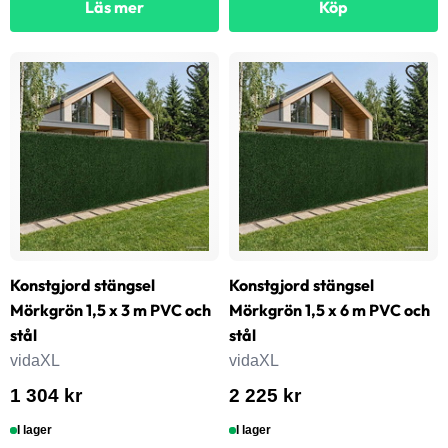
Läs mer
Köp
Konstgjord stängsel
Konstgjord stängsel
Mörkgrön 1,5 x 3 m PVC och
Mörkgrön 1,5 x 6 m PVC och
stål
stål
vidaXL
vidaXL
1 304 kr
2 225 kr
I lager
I lager