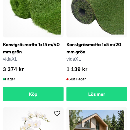
Konstgräsmatta 1x15 m/40
Konstgräsmatta 1x5 m/20
mm grön
mm grön
vidaXL
vidaXL
3 374 kr
1 139 kr
I lager
Slut i lager
Köp
Läs mer