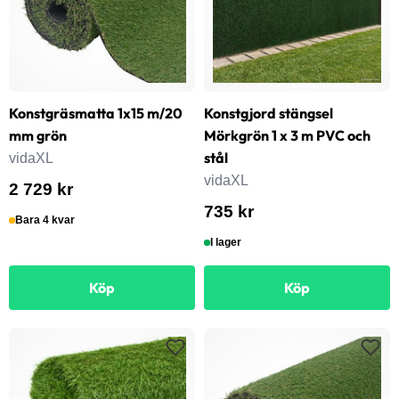
Konstgräsmatta 1x15 m/20
Konstgjord stängsel
mm grön
Mörkgrön 1 x 3 m PVC och
stål
vidaXL
vidaXL
2 729 kr
735 kr
Bara 4 kvar
I lager
Köp
Köp