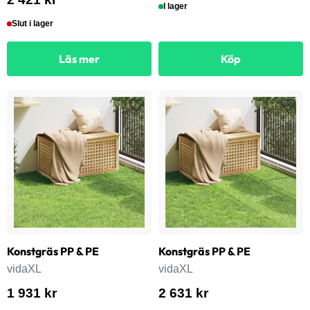
I lager
Slut i lager
Läs mer
Köp
Konstgräs PP & PE
Konstgräs PP & PE
vidaXL
vidaXL
1 931 kr
2 631 kr