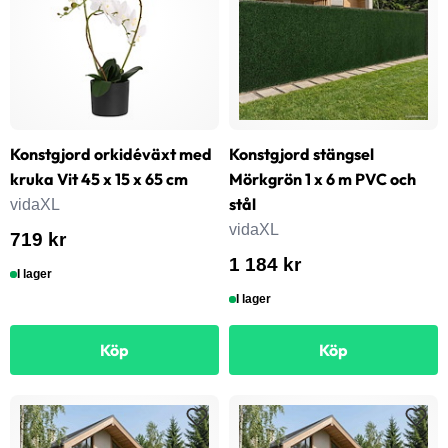
Konstgjord orkidéväxt med
Konstgjord stängsel
kruka Vit 45 x 15 x 65 cm
Mörkgrön 1 x 6 m PVC och
stål
vidaXL
vidaXL
719 kr
1 184 kr
I lager
I lager
Köp
Köp