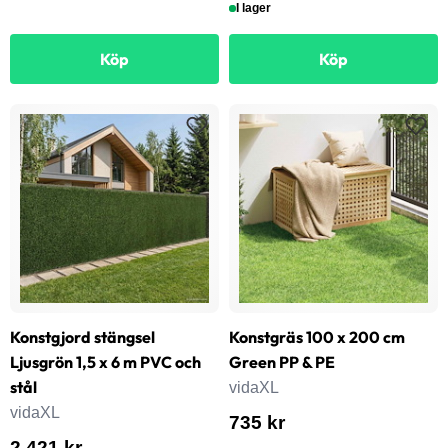
I lager
Köp
Köp
Konstgjord stängsel
Konstgräs 100 x 200 cm
Ljusgrön 1,5 x 6 m PVC och
Green PP & PE
stål
vidaXL
vidaXL
735 kr
2 421 kr