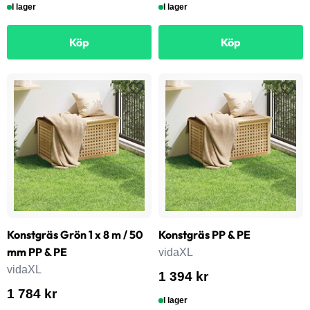
I lager
I lager
Köp
Köp
Konstgräs Grön 1 x 8 m / 50
Konstgräs PP & PE
mm PP & PE
vidaXL
vidaXL
1 394 kr
1 784 kr
I lager