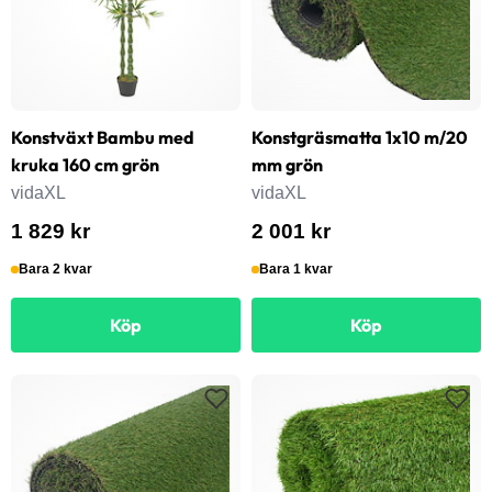
Konstväxt Bambu med
Konstgräsmatta 1x10 m/20
kruka 160 cm grön
mm grön
vidaXL
vidaXL
1 829 kr
2 001 kr
Bara 2 kvar
Bara 1 kvar
Köp
Köp