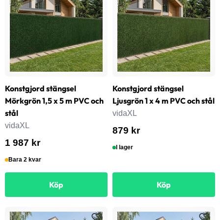
Konstgjord stängsel
Konstgjord stängsel
Mörkgrön 1,5 x 5 m PVC och
Ljusgrön 1 x 4 m PVC och stål
stål
vidaXL
vidaXL
879 kr
1 987 kr
I lager
Bara 2 kvar
Köp
Köp