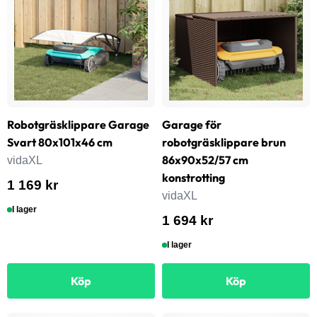
Robotgräsklippare Garage
Garage för
Svart 80x101x46 cm
robotgräsklippare brun
86x90x52/57 cm
vidaXL
konstrotting
1 169 kr
vidaXL
I lager
1 694 kr
I lager
Köp
Köp