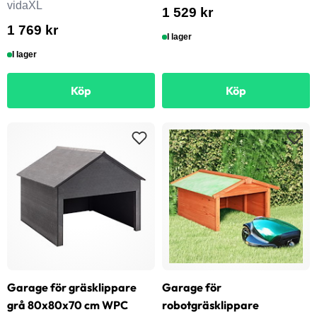
vidaXL
1 529 kr
1 769 kr
I lager
I lager
Köp
Köp
Garage för gräsklippare
Garage för
grå 80x80x70 cm WPC
robotgräsklippare