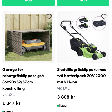
Garage för
Sladdlös gräsklippare med
robotgräsklippare grå
två batteripack 20V 2000
86x90x52/57 cm
mAh Li-ion
konstrotting
vidaXL
vidaXL
3 808 kr
1 847 kr
I lager