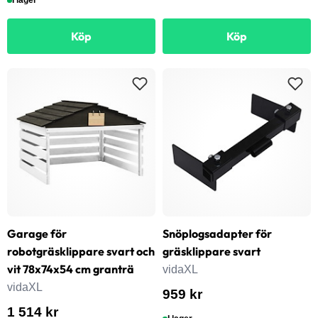
I lager
Köp
Köp
Garage för
Snöplogsadapter för
robotgräsklippare svart och
gräsklippare svart
vit 78x74x54 cm granträ
vidaXL
vidaXL
959 kr
1 514 kr