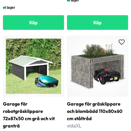
I lager
I lager
Köp
Köp
Garage för
Garage för gräsklippare
robotgräsklippare
och blombädd 110x80x60
72x87x50 cm grå och vit
cm ståltråd
granträ
vidaXL