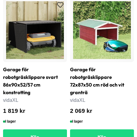
Garage för
Garage för
robotgräsklippare svart
robotgräsklippare
86x90x52/57 cm
72x87x50 cm röd och vit
konstrotting
granträ
vidaXL
vidaXL
1 819 kr
2 069 kr
I lager
I lager
Köp
Köp