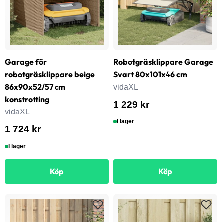
Garage för
Robotgräsklippare Garage
robotgräsklippare beige
Svart 80x101x46 cm
86x90x52/57 cm
vidaXL
konstrotting
1 229 kr
vidaXL
I lager
1 724 kr
I lager
Köp
Köp