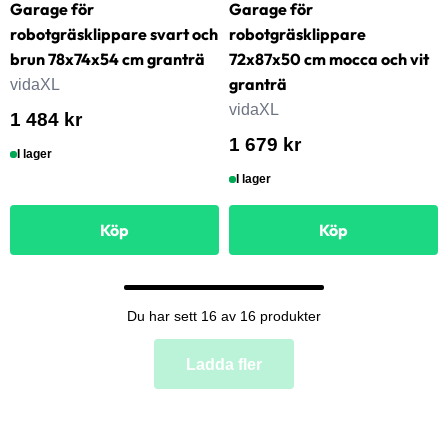
Garage för
Garage för
robotgräsklippare svart och
robotgräsklippare
brun 78x74x54 cm granträ
72x87x50 cm mocca och vit
granträ
vidaXL
vidaXL
1 484 kr
1 679 kr
I lager
I lager
Köp
Köp
Du har sett 16 av 16 produkter
Ladda fler