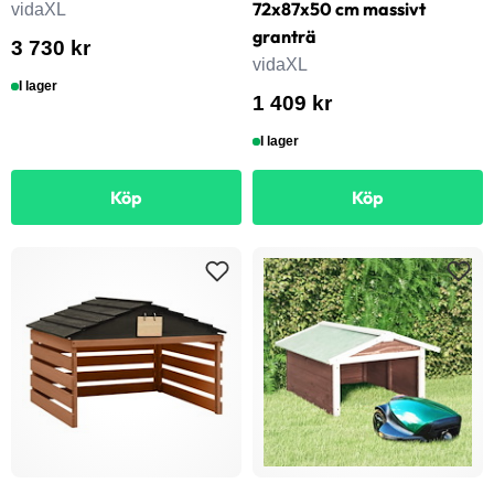
72x87x50 cm massivt
vidaXL
granträ
3 730 kr
vidaXL
I lager
1 409 kr
I lager
Köp
Köp