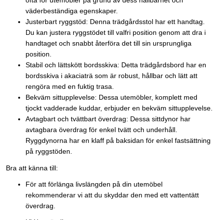
ofta för utemöbler på grund av dess hållbarhet och
väderbeständiga egenskaper.
Justerbart ryggstöd: Denna trädgårdsstol har ett handtag.
Du kan justera ryggstödet till valfri position genom att dra i
handtaget och snabbt återföra det till sin ursprungliga
position.
Stabil och lättskött bordsskiva: Detta trädgårdsbord har en
bordsskiva i akaciaträ som är robust, hållbar och lätt att
rengöra med en fuktig trasa.
Bekväm sittupplevelse: Dessa utemöbler, komplett med
tjockt vadderade kuddar, erbjuder en bekväm sittupplevelse.
Avtagbart och tvättbart överdrag: Dessa sittdynor har
avtagbara överdrag för enkel tvätt och underhåll.
Ryggdynorna har en klaff på baksidan för enkel fastsättning
på ryggstöden.
Bra att känna till:
För att förlänga livslängden på din utemöbel
rekommenderar vi att du skyddar den med ett vattentätt
överdrag.