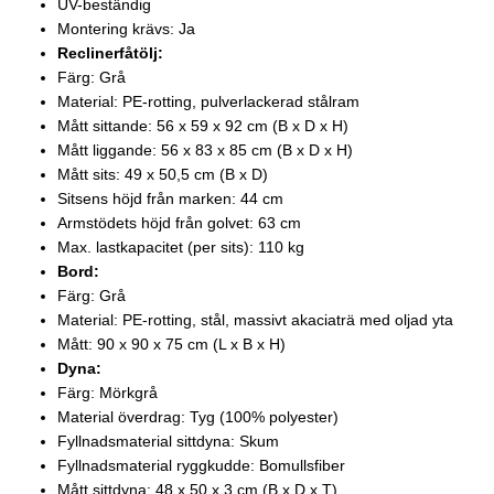
UV-beständig
Montering krävs: Ja
Reclinerfåtölj:
Färg: Grå
Material: PE-rotting, pulverlackerad stålram
Mått sittande: 56 x 59 x 92 cm (B x D x H)
Mått liggande: 56 x 83 x 85 cm (B x D x H)
Mått sits: 49 x 50,5 cm (B x D)
Sitsens höjd från marken: 44 cm
Armstödets höjd från golvet: 63 cm
Max. lastkapacitet (per sits): 110 kg
Bord:
Färg: Grå
Material: PE-rotting, stål, massivt akaciaträ med oljad yta
Mått: 90 x 90 x 75 cm (L x B x H)
Dyna:
Färg: Mörkgrå
Material överdrag: Tyg (100% polyester)
Fyllnadsmaterial sittdyna: Skum
Fyllnadsmaterial ryggkudde: Bomullsfiber
Mått sittdyna: 48 x 50 x 3 cm (B x D x T)