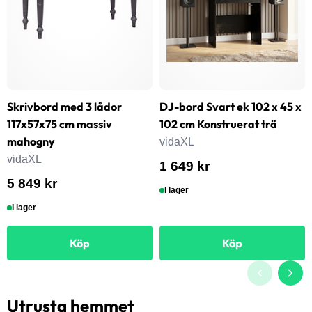
Skrivbord med 3 lådor
DJ-bord Svart ek 102 x 45 x
117x57x75 cm massiv
102 cm Konstruerat trä
mahogny
vidaXL
vidaXL
1 649 kr
5 849 kr
I lager
I lager
Köp
Köp
Utrusta hemmet