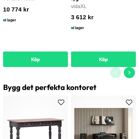
vidaXL
10 774 kr
3 612 kr
I lager
I lager
Köp
Köp
Bygg det perfekta kontoret