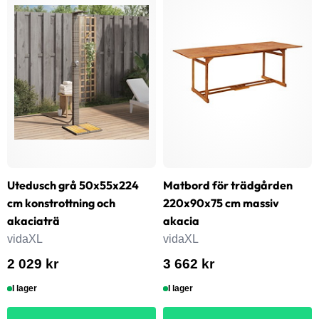
Utedusch grå 50x55x224
Matbord för trädgården
cm konstrottning och
220x90x75 cm massiv
akaciaträ
akacia
vidaXL
vidaXL
2 029 kr
3 662 kr
I lager
I lager