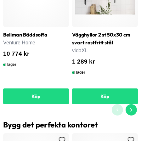
Bellman Bäddsoffa
Vägghyllor 2 st 50x30 cm
svart rostfritt stål
Venture Home
vidaXL
10 774 kr
1 289 kr
I lager
I lager
Köp
Köp
Bygg det perfekta kontoret