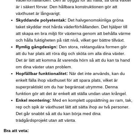
väderförhållanden. Den är byggd för att hålla, så dina växter
är i säkert förvar. Den hållbara konstruktionen gör att
växthuset är långvarigt.
Skyddande polyetentak:
Det halvgenomskinliga gröna
taket skyddar mot hårda väderförhållanden. Det hjälper till
att skapa en bra miljö för växterna genom att behålla värme
och hålla fuktigheten på rätt nivå, vilket ger bättre tillväxt.
Rymlig gångdesign:
Den stora, rektangulära formen gör
att du har plats att röra dig och sköta om alla dina växter.
Det är lätt att komma åt varenda hörn så att du kan ta hand
om dina växter utan problem.
Hopfällbar funktionalitet:
När det inte används, kan du
enkelt fälla ihop växthuset för att spara plats, vilket är
superpraktiskt om du har begränsat utrymme. Denna
funktion gör att det är enkelt att ställa undan utan krångel.
Enkel montering:
Med en komplett uppsättning av ram, tak,
rep och spik är växthuset lätt att sätta ihop av två personer.
Det går snabbt så att du kan börja med dina
trädgårdsprojekt utan att vänta.
Bra att veta: