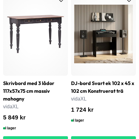
Skrivbord med 3 lådor
DJ-bord Svart ek 102 x 45 x
117x57x75 cm massiv
102 cm Konstruerat trä
mahogny
vidaXL
vidaXL
1 724 kr
5 849 kr
I lager
I lager