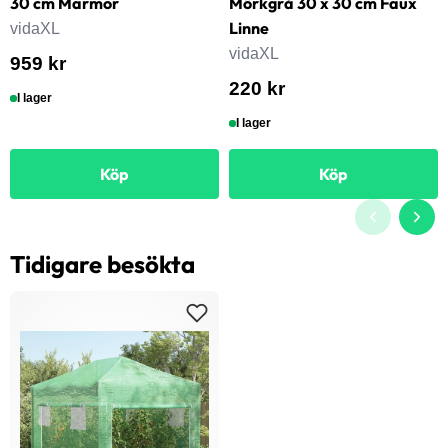
30 cm Marmor
Mörkgrå 30 x 30 cm Faux
Linne
vidaXL
vidaXL
959 kr
220 kr
I lager
I lager
Köp
Köp
Tidigare besökta