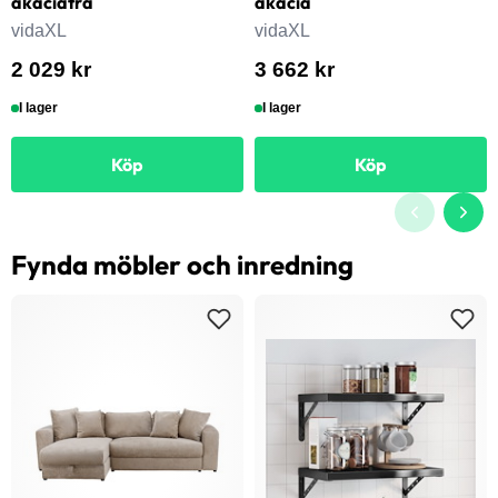
akaciaträ
akacia
vidaXL
vidaXL
2 029 kr
3 662 kr
I lager
I lager
Köp
Köp
Fynda möbler och inredning