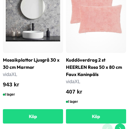
Mosaikplattor Ljusgrå 30 x
Kuddöverdrag 2 st
30 cm Marmor
HEERLEN Rosa 50 x 80 cm
Faux Kaninpäls
vidaXL
vidaXL
943 kr
407 kr
I lager
I lager
Köp
Köp