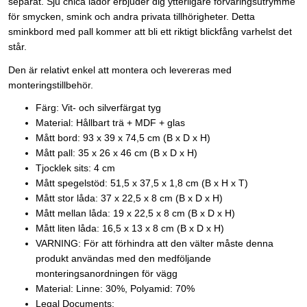
separat. Sju chica lådor erbjuder dig ytterligare förvaringsutrymme
för smycken, smink och andra privata tillhörigheter. Detta
sminkbord med pall kommer att bli ett riktigt blickfång varhelst det
står.
Den är relativt enkel att montera och levereras med
monteringstillbehör.
Färg: Vit- och silverfärgat tyg
Material: Hållbart trä + MDF + glas
Mått bord: 93 x 39 x 74,5 cm (B x D x H)
Mått pall: 35 x 26 x 46 cm (B x D x H)
Tjocklek sits: 4 cm
Mått spegelstöd: 51,5 x 37,5 x 1,8 cm (B x H x T)
Mått stor låda: 37 x 22,5 x 8 cm (B x D x H)
Mått mellan låda: 19 x 22,5 x 8 cm (B x D x H)
Mått liten låda: 16,5 x 13 x 8 cm (B x D x H)
VARNING: För att förhindra att den välter måste denna
produkt användas med den medföljande
monteringsanordningen för vägg
Material: Linne: 30%, Polyamid: 70%
Legal Documents: