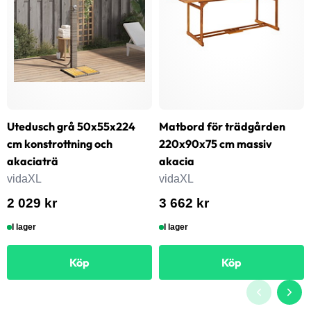
Utedusch grå 50x55x224
Matbord för trädgården
cm konstrottning och
220x90x75 cm massiv
akaciaträ
akacia
vidaXL
vidaXL
2 029 kr
3 662 kr
I lager
I lager
Köp
Köp