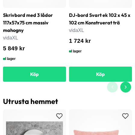
Skrivbord med 3 lådor
DJ-bord Svart ek 102 x 45 x
117x57x75 cm massiv
102 cm Konstruerat trä
mahogny
vidaXL
vidaXL
1 724 kr
5 849 kr
I lager
I lager
Köp
Köp
Utrusta hemmet