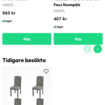
Faux Kaninpäls
vidaXL
vidaXL
943 kr
407 kr
I lager
I lager
Köp
Köp
Tidigare besökta