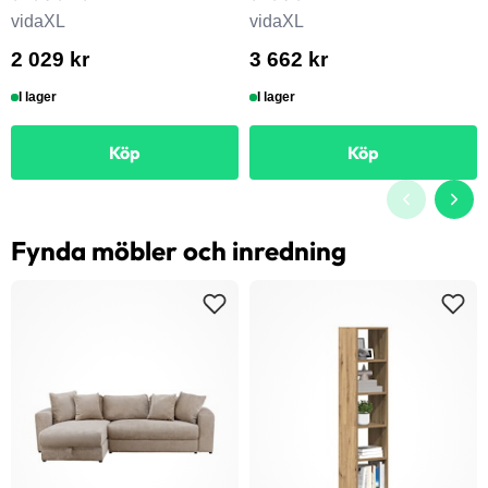
vidaXL
vidaXL
2 029 kr
3 662 kr
I lager
I lager
Köp
Köp
Fynda möbler och inredning