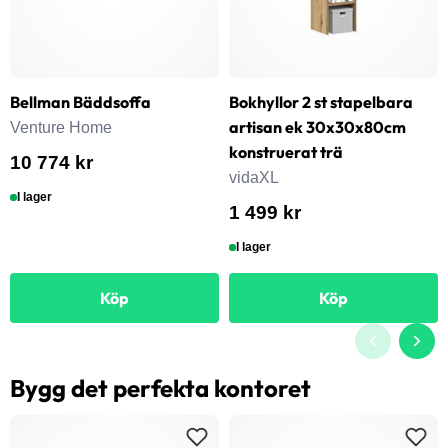
Bellman Bäddsoffa
Bokhyllor 2 st stapelbara
artisan ek 30x30x80cm
Venture Home
konstruerat trä
10 774 kr
vidaXL
I lager
1 499 kr
I lager
Köp
Köp
Bygg det perfekta kontoret