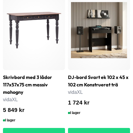
Skrivbord med 3 lådor
DJ-bord Svart ek 102 x 45 x
117x57x75 cm massiv
102 cm Konstruerat trä
mahogny
vidaXL
vidaXL
1 724 kr
5 849 kr
I lager
I lager