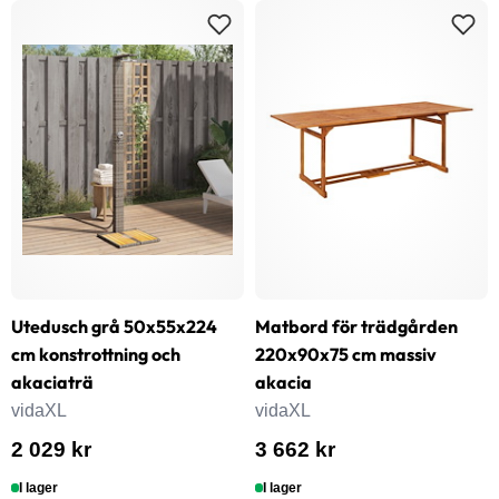
Utedusch grå 50x55x224
Matbord för trädgården
cm konstrottning och
220x90x75 cm massiv
akaciaträ
akacia
vidaXL
vidaXL
2 029 kr
3 662 kr
I lager
I lager