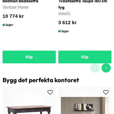
Bellman Bäddsoffa
Tvåsitssoffa Taupe 160 cm
tyg
Venture Home
vidaXL
10 774 kr
3 612 kr
I lager
I lager
Köp
Köp
Bygg det perfekta kontoret