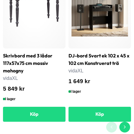
Skrivbord med 3 lådor
DJ-bord Svart ek 102 x 45 x
117x57x75 cm massiv
102 cm Konstruerat trä
mahogny
vidaXL
vidaXL
1 649 kr
5 849 kr
I lager
I lager
Köp
Köp