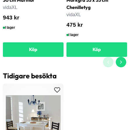
Chenilletyg
vidaXL
vidaXL
943 kr
475 kr
I lager
I lager
Köp
Köp
Tidigare besökta