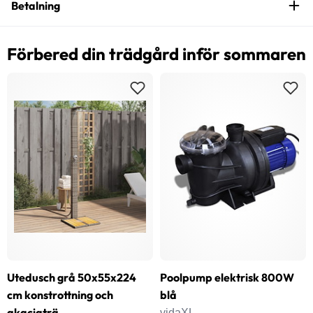
Betalning
Förbered din trädgård inför sommaren
Utedusch grå 50x55x224
Poolpump elektrisk 800W
cm konstrottning och
blå
akaciaträ
vidaXL