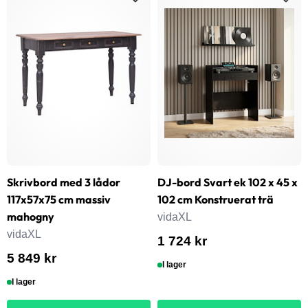
Skrivbord med 3 lådor
DJ-bord Svart ek 102 x 45 x
117x57x75 cm massiv
102 cm Konstruerat trä
mahogny
vidaXL
vidaXL
1 724 kr
5 849 kr
I lager
I lager