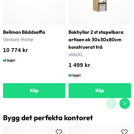
Bellman Bäddsoffa
Bokhyllor 2 st stapelbara
artisan ek 30x30x80cm
Venture Home
konstruerat trä
10 774 kr
vidaXL
I lager
1 499 kr
I lager
Köp
Köp
Bygg det perfekta kontoret