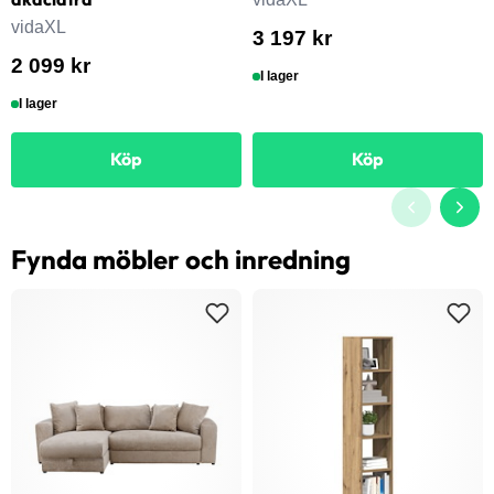
vidaXL
3 197 kr
2 099 kr
I lager
I lager
Köp
Köp
Fynda möbler och inredning