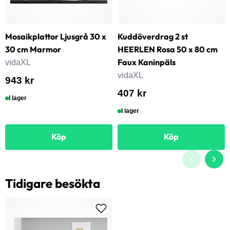
Mosaikplattor Ljusgrå 30 x
Kuddöverdrag 2 st
30 cm Marmor
HEERLEN Rosa 50 x 80 cm
Faux Kaninpäls
vidaXL
vidaXL
943 kr
407 kr
I lager
I lager
Köp
Köp
Tidigare besökta