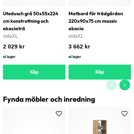
Utedusch grå 50x55x224
Matbord för trädgården
cm konstrottning och
220x90x75 cm massiv
akaciaträ
akacia
vidaXL
vidaXL
2 029 kr
3 662 kr
I lager
I lager
Köp
Köp
Fynda möbler och inredning