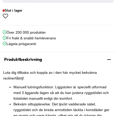
Slut i lager
Över 200 000 produkter
Fri frakt & snabb hemleverans
Lägsta prisgaranti
Produktbeskrivning
Luta dig tillbaka och koppla av i den här mycket bekväma
reclinerfåtölj!
Manuell lutningsfunktion: Liggstolen är speciellt utformad
med 3 liggande lägen så att du kan justera ryggstödet och
fotstödet manuellt enligt din komfort.
Bekväm sittupplevelse: Det tjockt vadderade sätet,
ryggstödet och de breda armstöden täckta i konstläder ger
en mysig och varm känsla, vilket gör att du känner dig