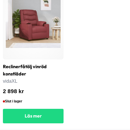
Reclinerfåtölj vinröd
konstläder
vidaXL
2 898 kr
Slut i lager
Läs mer