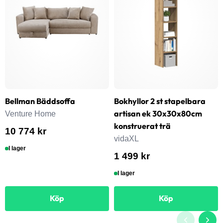
Bellman Bäddsoffa
Bokhyllor 2 st stapelbara
artisan ek 30x30x80cm
Venture Home
konstruerat trä
10 774 kr
vidaXL
I lager
1 499 kr
I lager
Köp
Köp