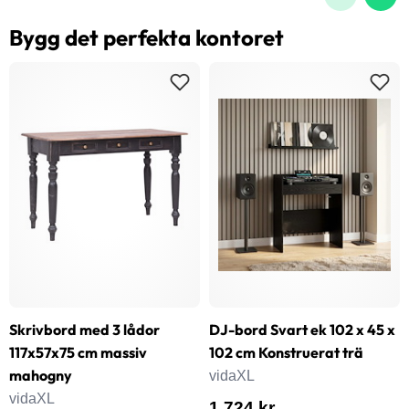
Bygg det perfekta kontoret
Skrivbord med 3 lådor
DJ-bord Svart ek 102 x 45 x
117x57x75 cm massiv
102 cm Konstruerat trä
mahogny
vidaXL
vidaXL
1 724 kr