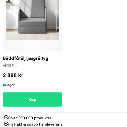
Bäddfåtölj ljusgrå tyg
vidaXL
2 898 kr
I lager
Köp
Över 200 000 produkter
Fri frakt & snabb hemleverans