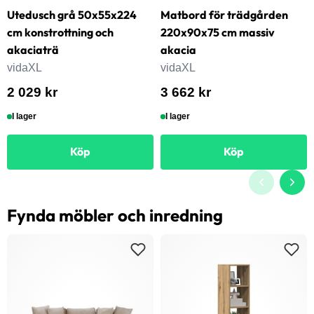
Utedusch grå 50x55x224
Matbord för trädgården
cm konstrottning och
220x90x75 cm massiv
akaciaträ
akacia
vidaXL
vidaXL
2 029 kr
3 662 kr
I lager
I lager
Köp
Köp
Fynda möbler och inredning