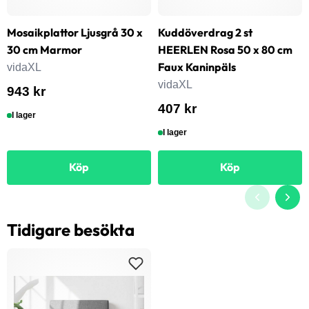
Mosaikplattor Ljusgrå 30 x
Kuddöverdrag 2 st
30 cm Marmor
HEERLEN Rosa 50 x 80 cm
Faux Kaninpäls
vidaXL
vidaXL
943 kr
407 kr
I lager
I lager
Köp
Köp
Tidigare besökta