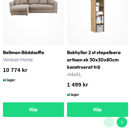
Bellman Bäddsoffa
Bokhyllor 2 st stapelbara
artisan ek 30x30x80cm
Venture Home
konstruerat trä
10 774 kr
vidaXL
I lager
1 499 kr
I lager
Köp
Köp