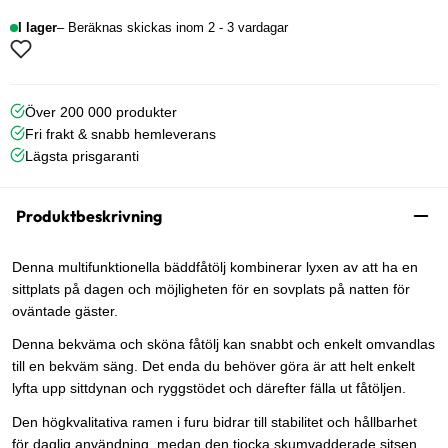
I lager
Beräknas skickas inom 2 - 3 vardagar
Över 200 000 produkter
Fri frakt & snabb hemleverans
Lägsta prisgaranti
Produktbeskrivning
Denna multifunktionella bäddfåtölj kombinerar lyxen av att ha en
sittplats på dagen och möjligheten för en sovplats på natten för
oväntade gäster.
Denna bekväma och sköna fåtölj kan snabbt och enkelt omvandlas
till en bekväm säng. Det enda du behöver göra är att helt enkelt
lyfta upp sittdynan och ryggstödet och därefter fälla ut fåtöljen.
Den högkvalitativa ramen i furu bidrar till stabilitet och hållbarhet
för daglig användning, medan den tjocka skumvadderade sitsen