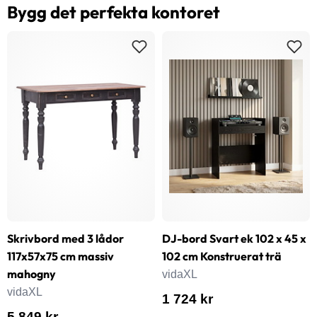
Bygg det perfekta kontoret
Skrivbord med 3 lådor
DJ-bord Svart ek 102 x 45 x
117x57x75 cm massiv
102 cm Konstruerat trä
mahogny
vidaXL
vidaXL
1 724 kr
5 849 kr