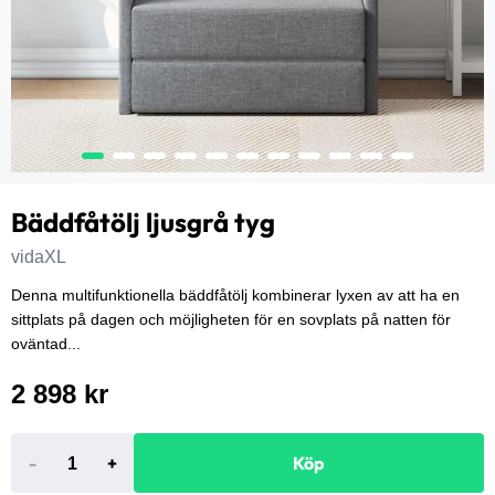
Bäddfåtölj ljusgrå tyg
vidaXL
Denna multifunktionella bäddfåtölj kombinerar lyxen av att ha en
sittplats på dagen och möjligheten för en sovplats på natten för
oväntad...
2 898 kr
-
+
Köp