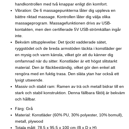
handkontrollen med två knappar enligt din komfort.
Vibration: De 6 massagepunkterna låter dig uppleva en
bättre riktad massage. Kontrollen låter dig välja olika
massageprogram. Massagefunktionen drivs av USB-
kontakten, men den certifierade 5V USB-strömkällan ingår
inte.
Bekväm sittupplevelse: Det tjockt vadderade sätet,
ryggstödet och de breda armstöden täckta i konstläder ger
en mysig och varm känsla, vilket gör att du känner dig
omfamnad när du sitter. Konstläder är ett högst slitstarkt
material. Den är fläckbeständig, vilket gör den enkel att
rengöra med en fuktig trasa. Den släta ytan har också ett
lyxigt utseende.
Massiv och stabil ram: Ramen av trä och metall bidrar till en
stark och stabil konstruktion. Denna fällbara fåtölj är bekväm
och hållbar.
Färg: Grå
Material: Konstläder (60% PU, 30% polyester, 10% bomull),
metall, plywood
Totala mått: 78,5 x 95,5 x 100 cm (B x D x H)