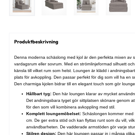
Produktbeskrivning
Denna moderna schäslong med kjol är den perfekta mixen av stil
vardagsrum eller sovrum. Med en strömlinjeformad silhuett och 
känsla till vilket rum som helst. Loungen är klädd i andningsba
plats för avkoppling. Den passar perfekt för dig som vill ha en 
Den charmiga kjolen bidrar till en elegant touch som gör loun
Hållbart tyg:
Den här loungen klarar av mycket användni
Det andningsbara tyget gör sittplatsen skönare genom att l
för den som vill kombinera avkoppling med stil.
Komplett loungemöbelset:
Schäslongen kommer med tv
cm. De ger extra stöd och kan flyttas runt som du vill, vi
användbarheten. De vadderade armstöden gör varje stu
Stilren design:
Den här loungen passar in i många olika