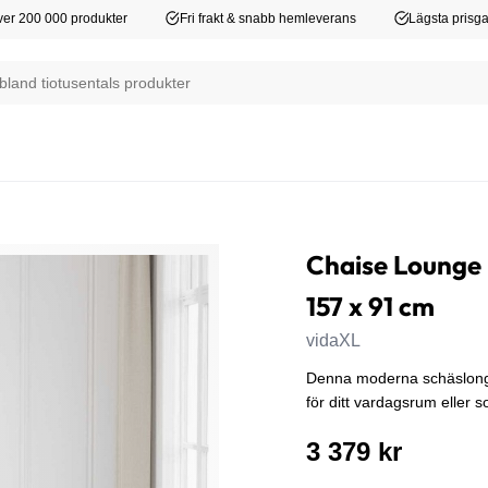
er 200 000 produkter
Fri frakt & snabb hemleverans
Lägsta prisga
Chaise Lounge m
157 x 91 cm
vidaXL
Denna moderna schäslong m
för ditt vardagsrum eller 
3 379 kr