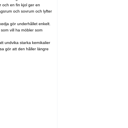
 och en fin kjol ger en
dagsrum och sovrum och lyfter
dja gör underhållet enkelt.
åll som vill ha möbler som
tt undvika starka kemikalier
a gör att den håller längre