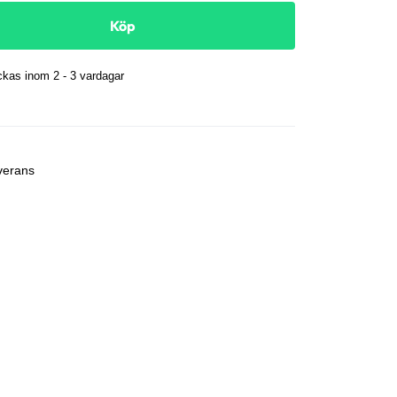
Köp
kas inom 2 - 3 vardagar
r
verans