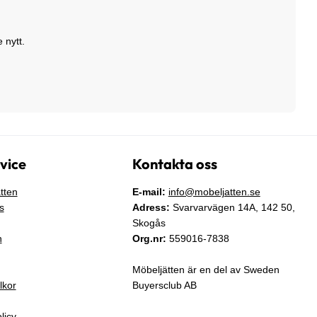
 nytt.
vice
Kontakta oss
tten
E-mail:
info@mobeljatten.se
s
Adress:
Svarvarvägen 14A,
142 50
,
Skogås
n
Org.nr:
559016-7838
Möbeljätten är en del av Sweden
lkor
Buyersclub AB
licy