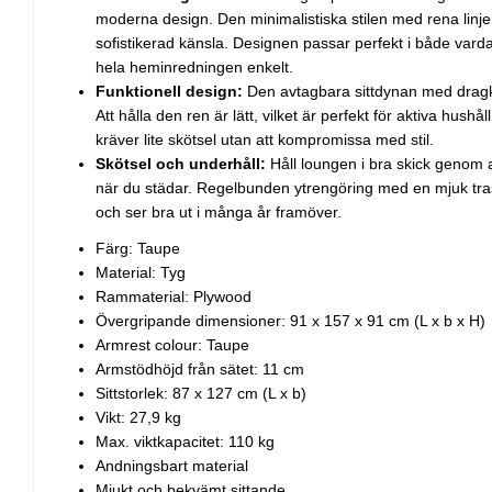
moderna design. Den minimalistiska stilen med rena linjer
sofistikerad känsla. Designen passar perfekt i både var
hela heminredningen enkelt.
Funktionell design:
Den avtagbara sittdynan med dragke
Att hålla den ren är lätt, vilket är perfekt för aktiva hush
kräver lite skötsel utan att kompromissa med stil.
Skötsel och underhåll:
Håll loungen i bra skick genom a
när du städar. Regelbunden ytrengöring med en mjuk tras
och ser bra ut i många år framöver.
Färg: Taupe
Material: Tyg
Rammaterial: Plywood
Övergripande dimensioner: 91 x 157 x 91 cm (L x b x H)
Armrest colour: Taupe
Armstödhöjd från sätet: 11 cm
Sittstorlek: 87 x 127 cm (L x b)
Vikt: 27,9 kg
Max. viktkapacitet: 110 kg
Andningsbart material
Mjukt och bekvämt sittande