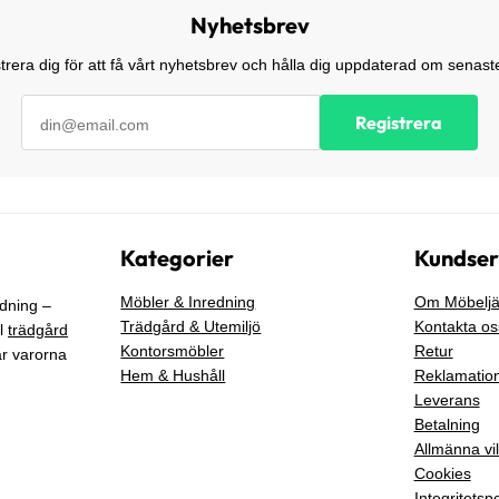
Nyhetsbrev
trera dig för att få vårt nyhetsbrev och hålla dig uppdaterad om senaste
Registrera
Kategorier
Kundser
Möbler & Inredning
Om Möbeljä
edning –
Trädgård & Utemiljö
Kontakta os
ll
trädgård
Kontorsmöbler
Retur
år varorna
Hem & Hushåll
Reklamatio
Leverans
Betalning
Allmänna vil
Cookies
Integritetspo