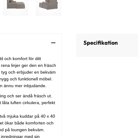
Specifikation
 och komfort för ditt
rena linjer ger den en fräsch
rt tyg och erbjuder en bekväm
snygg och funktionell möbel.
gen ännu mer inbjudande.
ng och ser ändå fräsch ut.
åta luften cirkulera, perfekt
å mjuka kuddar på 40 x 40
lket ökar både komforten och
nd på loungen bekväm.
 inredningar med sin