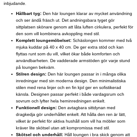
inbjudande.
Hållbart tyg:
Den här loungen klarar av mycket användning
och ser ändå fräsch ut. Det andningsbara tyget gör
sittplatsen skönare genom att låta luften cirkulera, perfekt för
den som vill kombinera avkoppling med stil.
Komplett loungemöbelset:
Schäslongen kommer med två
mjuka kuddar på 40 x 40 cm. De ger extra stöd och kan
flyttas runt som du vill, vilket ökar både komforten och
användbarheten. De vadderade armstöden gör varje stund
på loungen bekväm.
Stilren design:
Den här loungen passar in i många olika
inredningar med sin moderna design. Den minimalistiska
stilen med rena linjer och en fin kjol ger en sofistikerad
känsla. Designen passar perfekt i både vardagsrum och
sovrum och lyfter hela heminredningen enkelt.
Funktionell design:
Den avtagbara sittdynan med
dragkedja gör underhållet enkelt. Att hålla den ren är lätt,
vilket är perfekt för aktiva hushåll som vill ha möbler som
kräver lite skötsel utan att kompromissa med stil.
Skötsel och underhåll:
Håll loungen i bra skick genom att