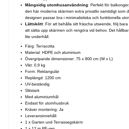
Mångsidig utomhusanvändning
: Perfekt för balkonger
den här moderna skärmen extra privatliv samtidigt som de
designen passar bra i minimalistiska och funktionella uto
Lättskött
: För att behålla sitt fräscha utseende, följ bara
att sätta upp skärmen och rengöra vid behov. Det hållbara
lite underhåll.
Färg: Terracotta
Material: HDPE och aluminium
Övergripande dimensioner: 75 x 800 cm (W x L)
Vikt: 0,9 kg
Form: Rektangulär
Replängd: 1200 cm
UV-beständig
Slitstark
Med aluminiumhål
Endast för utomhusbruk
Kräver montering: Ja
Leveransinnehåll:
1 x Garten und Terrassegskärm
1 x 12 m PE-rep