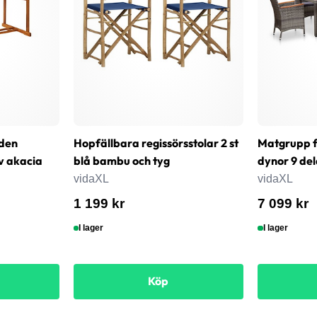
den
Hopfällbara regissörsstolar 2 st
Matgrupp 
v akacia
blå bambu och tyg
dynor 9 del
vidaXL
vidaXL
1 199 kr
7 099 kr
I lager
I lager
Köp