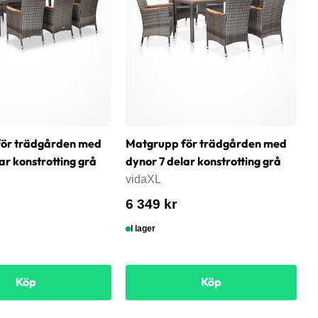
för trädgården med
Matgrupp för trädgården med
T
ar konstrotting grå
dynor 7 delar konstrotting grå
1
vidaXL
v
6 349 kr
1
I lager
Köp
Köp