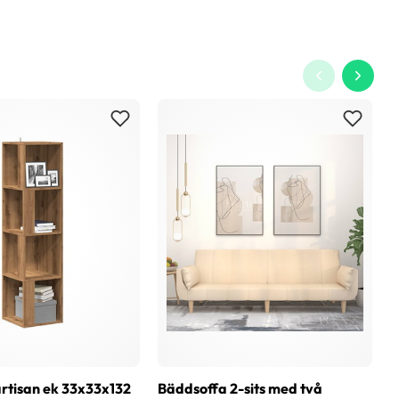
rtisan ek 33x33x132
Bäddsoffa 2-sits med två
T