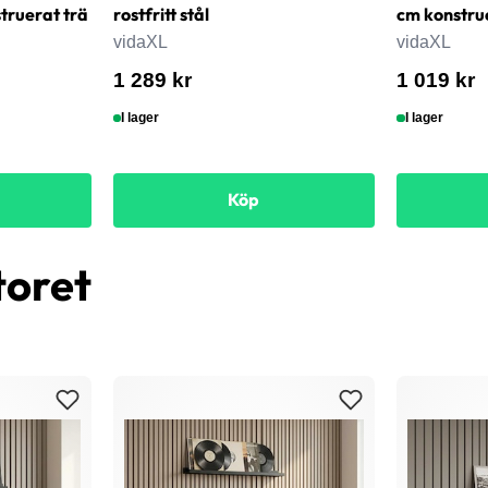
ruerat trä
rostfritt stål
cm konstru
vidaXL
vidaXL
1 289 kr
1 019 kr
I lager
I lager
Köp
toret