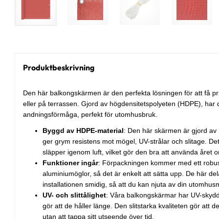
Produktbeskrivning
Den här balkongskärmen är den perfekta lösningen för att få priv
eller på terrassen. Gjord av högdensitetspolyeten (HDPE), ha
andningsförmåga, perfekt för utomhusbruk.
Byggd av HDPE-material
: Den här skärmen är gjord av
ger grym resistens mot mögel, UV-strålar och slitage. De
släpper igenom luft, vilket gör den bra att använda året 
Funktioner ingår
: Förpackningen kommer med ett robu
aluminiumöglor, så det är enkelt att sätta upp. De här delar
installationen smidig, så att du kan njuta av din utomhusm
UV- och slittålighet
: Våra balkongskärmar har UV-skydd 
gör att de håller länge. Den slitstarka kvaliteten gör att 
utan att tappa sitt utseende över tid.