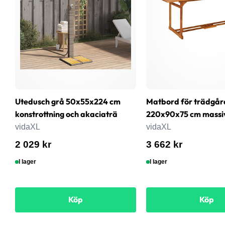
Utedusch grå 50x55x224 cm
Matbord för trädgår
konstrottning och akaciaträ
220x90x75 cm massi
vidaXL
vidaXL
2 029 kr
3 662 kr
I lager
I lager
Köp
Köp