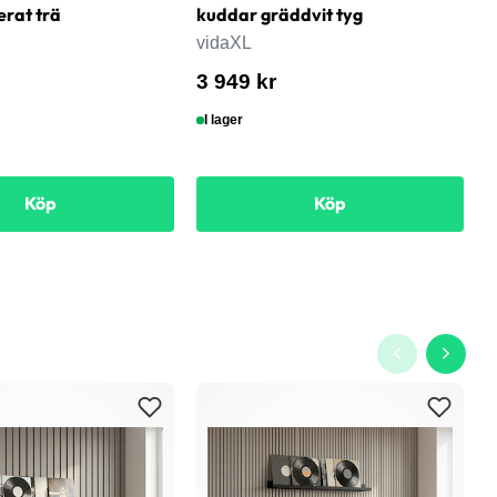
erat trä
kuddar gräddvit tyg
6
s
vidaXL
v
3 949 kr
8
I lager
Köp
Köp