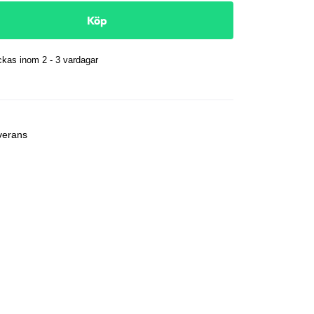
Köp
kas inom 2 - 3 vardagar
r
verans