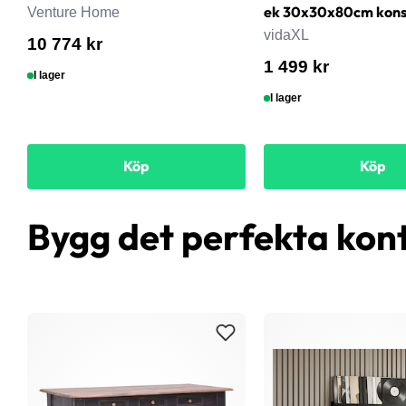
ek 30x30x80cm konst
Venture Home
vidaXL
10 774 kr
1 499 kr
I lager
I lager
Köp
Köp
Bygg det perfekta kon