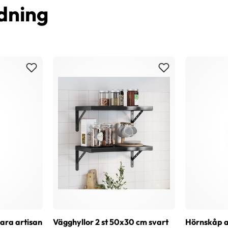
dning
bara artisan
Vägghyllor 2 st 50x30 cm svart
Hörnskåp a