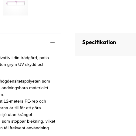
Specifikation
atliv i din trädgård, patio
r den grym UV-skydd och
 högdensitetspolyeten som
t andningsbara materialet
om.
st 12-meters PE-rep och
na är till för att göra
iljö utan krångel.
som stoppar blekning, vilket
den tål frekvent användning