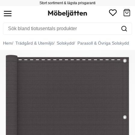
Stort sortiment & lägsta prisgaranti
Hem
Trädgård & Utemiljö
Solskydd
Parasoll & Övriga Solskydd