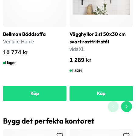
Bellman Bäddsoffa
Vägghyllor 2 st 50x30 cm
svart rostfritt stål
Venture Home
vidaXL
10 774 kr
1 289 kr
I lager
I lager
Köp
Köp
Bygg det perfekta kontoret