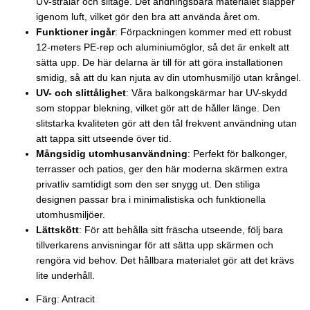
UV-strålar och slitage. Det andningsbara materialet släpper
igenom luft, vilket gör den bra att använda året om.
Funktioner ingår
: Förpackningen kommer med ett robust
12-meters PE-rep och aluminiumöglor, så det är enkelt att
sätta upp. De här delarna är till för att göra installationen
smidig, så att du kan njuta av din utomhusmiljö utan krångel.
UV- och slittålighet
: Våra balkongskärmar har UV-skydd
som stoppar blekning, vilket gör att de håller länge. Den
slitstarka kvaliteten gör att den tål frekvent användning utan
att tappa sitt utseende över tid.
Mångsidig utomhusanvändning
: Perfekt för balkonger,
terrasser och patios, ger den här moderna skärmen extra
privatliv samtidigt som den ser snygg ut. Den stiliga
designen passar bra i minimalistiska och funktionella
utomhusmiljöer.
Lättskött
: För att behålla sitt fräscha utseende, följ bara
tillverkarens anvisningar för att sätta upp skärmen och
rengöra vid behov. Det hållbara materialet gör att det krävs
lite underhåll.
Färg: Antracit