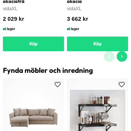
akaciaträ
akacia
vidaXL
vidaXL
2 029 kr
3 662 kr
I lager
I lager
Köp
Köp
Fynda möbler och inredning