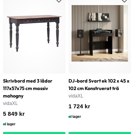
Skrivbord med 3 lådor
DJ-bord Svart ek 102 x 45 x
117x57x75 cm massiv
102 cm Konstruerat trä
mahogny
vidaXL
vidaXL
1 724 kr
5 849 kr
I lager
I lager