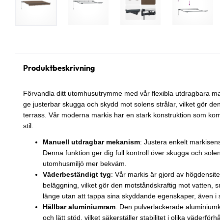
Produktbeskrivning
Förvandla ditt utomhusutrymme med vår flexibla utdragbara mar
ge justerbar skugga och skydd mot solens strålar, vilket gör den 
terrass. Vår moderna markis har en stark konstruktion som kom
stil.
Manuell utdragbar mekanism
: Justera enkelt markise
Denna funktion ger dig full kontroll över skugga och solen
utomhusmiljö mer bekväm.
Väderbeständigt tyg
: Vår markis är gjord av högdensit
beläggning, vilket gör den motståndskraftig mot vatten, s
länge utan att tappa sina skyddande egenskaper, även i s
Hållbar aluminiumram
: Den pulverlackerade aluminiumko
och lätt stöd, vilket säkerställer stabilitet i olika väderförh