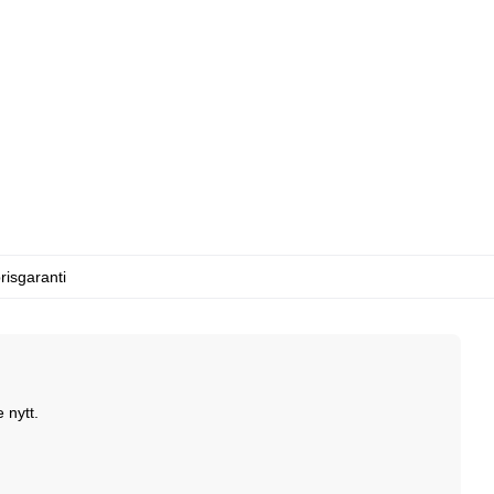
risgaranti
 nytt.