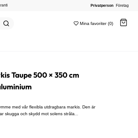
ranti
Privatperson
Företag
Mina favoriter (0)
Gå till kassan
kis Taupe 500 × 350 cm
aluminium
ymme med vår flexibla utdragbara markis. Den är
bar skugga och skydd mot solens stråla...