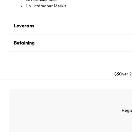
1 x Utrdragbar Markis
Leverans
Betalning
Över 2
Regis