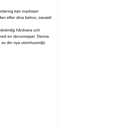
ontering kan markisen
 den efter dina behov, oavsett
nödvändig hårdvara och
r med en skruvmejsel. Denna
a av din nya utomhusmiljö.