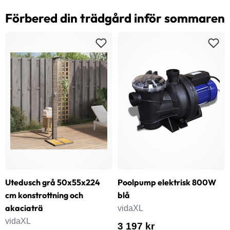
Förbered din trädgård inför sommaren
Utedusch grå 50x55x224
Poolpump elektrisk 800W
cm konstrottning och
blå
akaciaträ
vidaXL
vidaXL
3 197 kr