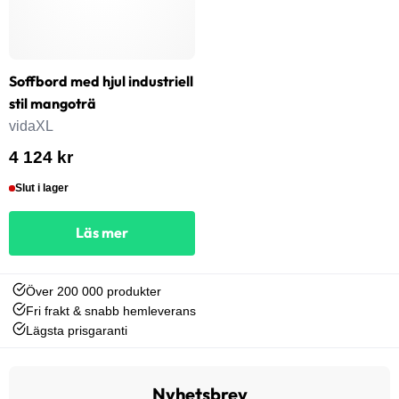
Soffbord med hjul industriell
stil mangoträ
vidaXL
4 124 kr
Slut i lager
Läs mer
Över 200 000 produkter
Fri frakt & snabb hemleverans
Lägsta prisgaranti
Nyhetsbrev