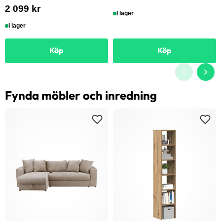
2 099 kr
I lager
I lager
Köp
Köp
Fynda möbler och inredning