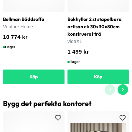
Bellman Bäddsoffa
Bokhyllor 2 st stapelbara
artisan ek 30x30x80cm
Venture Home
konstruerat trä
10 774 kr
vidaXL
I lager
1 499 kr
I lager
Köp
Köp
Bygg det perfekta kontoret