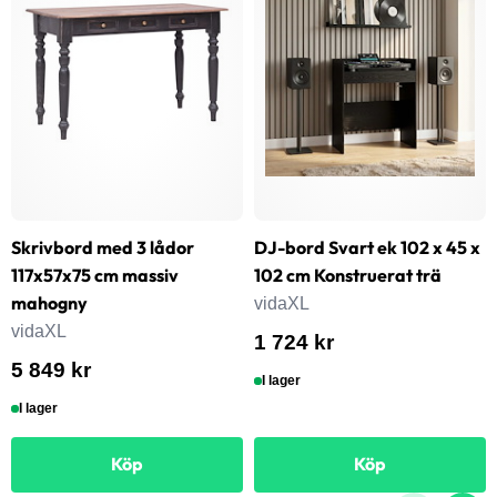
Skrivbord med 3 lådor
DJ-bord Svart ek 102 x 45 x
117x57x75 cm massiv
102 cm Konstruerat trä
mahogny
vidaXL
vidaXL
1 724 kr
5 849 kr
I lager
I lager
Köp
Köp