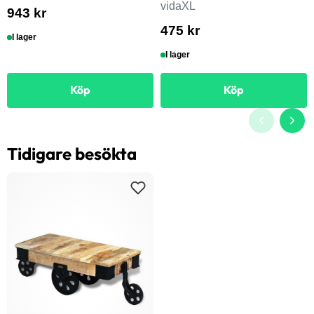
vidaXL
943 kr
475 kr
I lager
I lager
Köp
Köp
Tidigare besökta