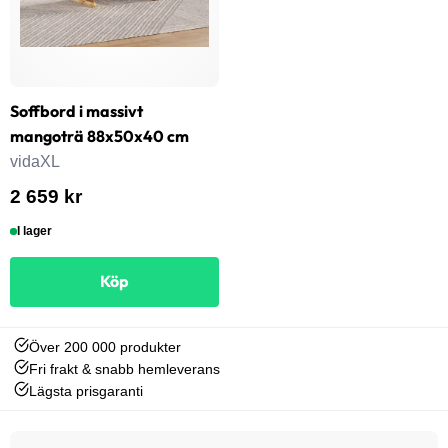
Soffbord i massivt
mangoträ 88x50x40 cm
vidaXL
2 659 kr
I lager
Köp
Över 200 000 produkter
Fri frakt & snabb hemleverans
Lägsta prisgaranti