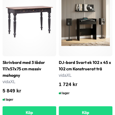
Skrivbord med 3 lådor
DJ-bord Svart ek 102 x 45 x
117x57x75 cm massiv
102 cm Konstruerat trä
mahogny
vidaXL
vidaXL
1 724 kr
5 849 kr
I lager
I lager
Köp
Köp