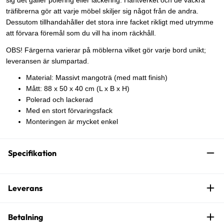
sig det gäller polering eller lackering. Hantverket och de vackra
träfibrerna gör att varje möbel skiljer sig något från de andra.
Dessutom tillhandahåller det stora inre facket rikligt med utrymme
att förvara föremål som du vill ha inom räckhåll.
OBS! Färgerna varierar på möblerna vilket gör varje bord unikt;
leveransen är slumpartad.
Material: Massivt mangoträ (med matt finish)
Mått: 88 x 50 x 40 cm (L x B x H)
Polerad och lackerad
Med en stort förvaringsfack
Monteringen är mycket enkel
Specifikation
Leverans
Betalning