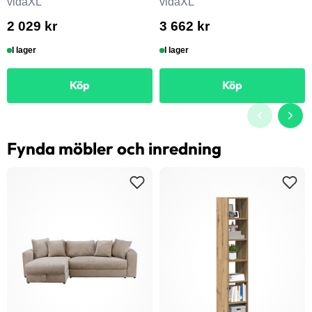
vidaXL
vidaXL
2 029 kr
3 662 kr
I lager
I lager
Köp
Köp
Fynda möbler och inredning