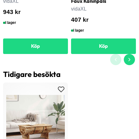
Faux Kaninpäls
vidaXL
vidaXL
943 kr
407 kr
I lager
I lager
Köp
Köp
Tidigare besökta