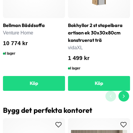
Bellman Bäddsoffa
Bokhyllor 2 st stapelbara
artisan ek 30x30x80cm
Venture Home
konstruerat trä
10 774 kr
vidaXL
I lager
1 499 kr
I lager
Köp
Köp
Bygg det perfekta kontoret