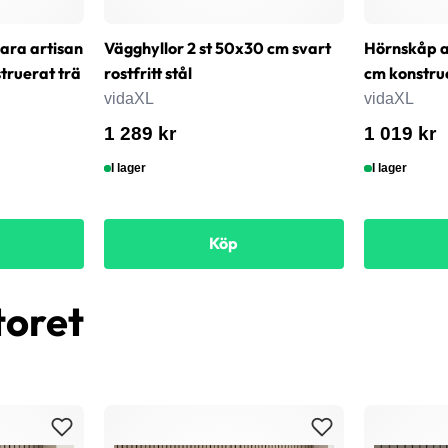
bara artisan
Vägghyllor 2 st 50x30 cm svart
Hörnskåp a
ruerat trä
rostfritt stål
cm konstru
vidaXL
vidaXL
1 289 kr
1 019 kr
I lager
I lager
Köp
toret