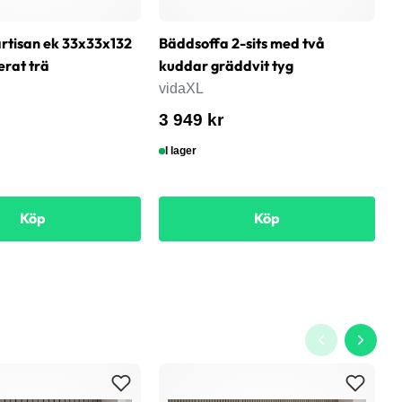
rtisan ek 33x33x132
Bäddsoffa 2-sits med två
T
erat trä
kuddar gräddvit tyg
k
vidaXL
v
3 949 kr
2
I lager
Köp
Köp