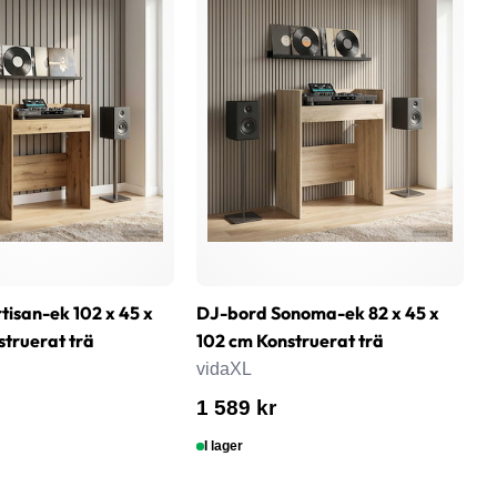
tisan-ek 102 x 45 x
DJ-bord Sonoma-ek 82 x 45 x
D
struerat trä
102 cm Konstruerat trä
1
vidaXL
v
1 589 kr
1
I lager