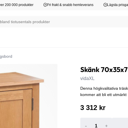
er 200 000 produkter
Fri frakt & snabb hemleverans
Lägsta prisga
ngsbord
Skänk 70x35x7
vidaXL
Denna högkvalitativa träsk
kommer att bli ett utmärkt
3 312 kr
-
+