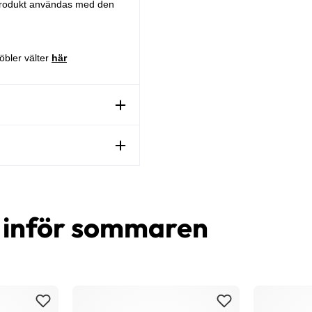
 produkt användas med den
öbler välter
här
d inför sommaren