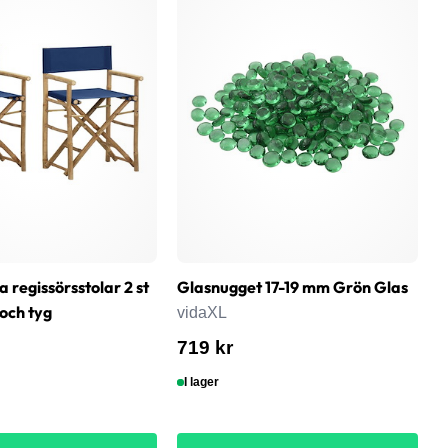
 regissörsstolar 2 st
Glasnugget 17-19 mm Grön Glas
G
och tyg
k
vidaXL
v
719 kr
6
I lager