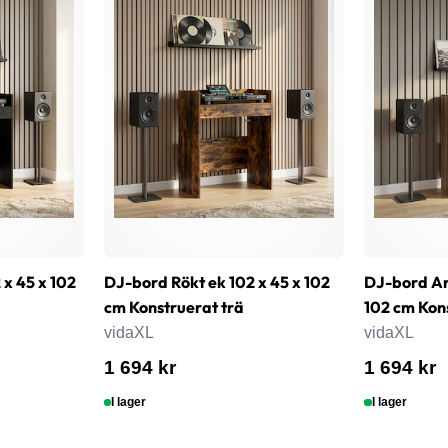
 x 45 x 102
DJ-bord Rökt ek 102 x 45 x 102
DJ-bord Ar
cm Konstruerat trä
102 cm Kon
vidaXL
vidaXL
1 694 kr
1 694 kr
I lager
I lager