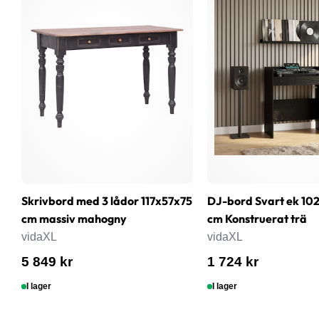
Skrivbord med 3 lådor 117x57x75
DJ-bord Svart ek 102
cm massiv mahogny
cm Konstruerat trä
vidaXL
vidaXL
5 849 kr
1 724 kr
I lager
I lager