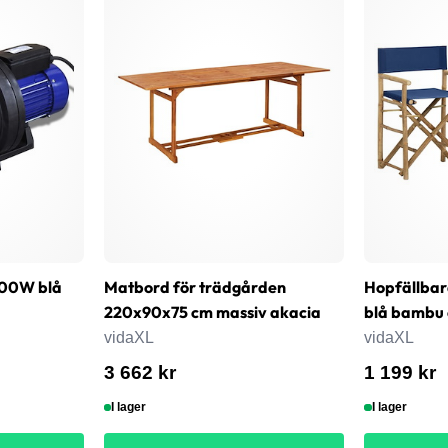
800W blå
Matbord för trädgården
Hopfällbara
220x90x75 cm massiv akacia
blå bambu 
vidaXL
vidaXL
3 662 kr
1 199 kr
I lager
I lager