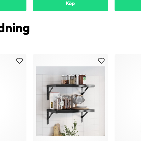
Köp
dning