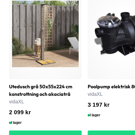
Utedusch grå 50x55x224 cm
Poolpump elektrisk 
konstrottning och akaciaträ
vidaXL
vidaXL
3 197 kr
2 099 kr
I lager
I lager