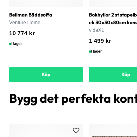
Bellman Bäddsoffa
Bokhyllor 2 st stapel
ek 30x30x80cm konst
Venture Home
vidaXL
10 774 kr
1 499 kr
I lager
I lager
Köp
Köp
Bygg det perfekta kon