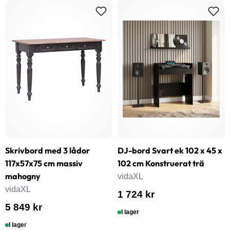
Skrivbord med 3 lådor
DJ-bord Svart ek 102 x 45 x
117x57x75 cm massiv
102 cm Konstruerat trä
mahogny
vidaXL
vidaXL
1 724 kr
5 849 kr
I lager
I lager