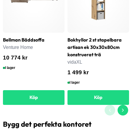
Bellman Bäddsoffa
Bokhyllor 2 st stapelbara
artisan ek 30x30x80cm
Venture Home
konstruerat trä
10 774 kr
vidaXL
I lager
1 499 kr
I lager
Köp
Köp
Bygg det perfekta kontoret