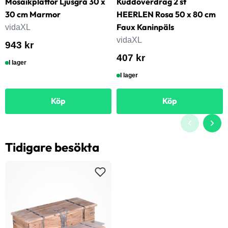
Mosaikplattor Ljusgrå 30 x
Kuddöverdrag 2 st
30 cm Marmor
HEERLEN Rosa 50 x 80 cm
Faux Kaninpäls
vidaXL
vidaXL
943 kr
407 kr
I lager
I lager
Köp
Köp
Tidigare besökta