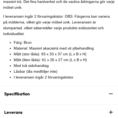
massivt trä. Det fina hantverket och de vackra ådringarna gör varje
möbel unik.
I leveransen ingår 2 förvaringskistor. OBS: Färgerna kan variera
på möblerna, vilket gör varje möbel unik. Leveransen är
slumpartad, vilket säkerställer varje produkts exklusivitet och
individualitet.
Färg: Brun
Material: Massivt akaciaträ med vit ytbehandling
Mått (stor låda): 83 x 33 x 37 cm (L x B x H)
Mått (liten låda): 61 x 26 x 27 cm (L x B x H)
Med två sidohandtag
Låsbar (lås medföljer inte)
I leveransen ingår 2 förvaringskistor
Specifikation
Leverans