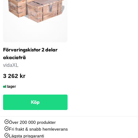
Förvaringskistor 2 delar
akaciaträ
vidaXL
3 262 kr
I lager
Köp
Över 200 000 produkter
Fri frakt & snabb hemleverans
Lägsta prisgaranti