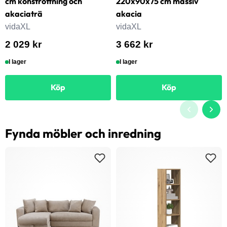
cm konstrottning och
220x90x75 cm massiv
akaciaträ
akacia
vidaXL
vidaXL
2 029 kr
3 662 kr
I lager
I lager
Köp
Köp
Fynda möbler och inredning