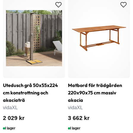
Utedusch grå 50x55x224
Matbord för trädgården
cm konstrottning och
220x90x75 cm massiv
akaciaträ
akacia
vidaXL
vidaXL
2 029 kr
3 662 kr
I lager
I lager