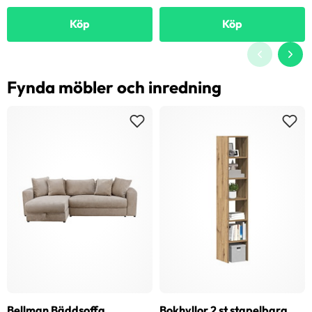
Köp
Köp
Fynda möbler och inredning
Bellman Bäddsoffa
Bokhyllor 2 st stapelbara