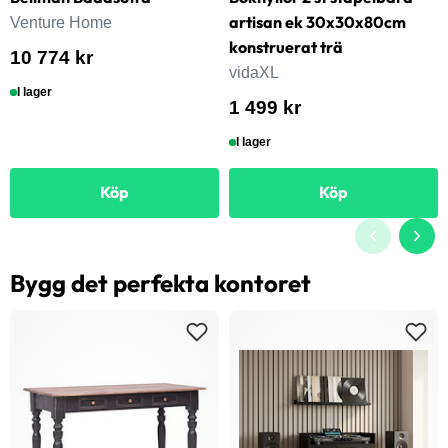
artisan ek 30x30x80cm
Venture Home
konstruerat trä
10 774 kr
vidaXL
I lager
1 499 kr
I lager
Köp
Köp
Bygg det perfekta kontoret