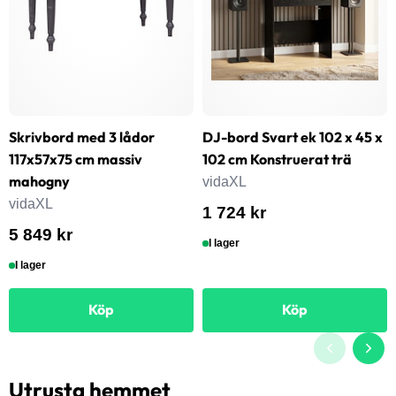
Skrivbord med 3 lådor
DJ-bord Svart ek 102 x 45 x
117x57x75 cm massiv
102 cm Konstruerat trä
mahogny
vidaXL
vidaXL
1 724 kr
5 849 kr
I lager
I lager
Köp
Köp
Utrusta hemmet