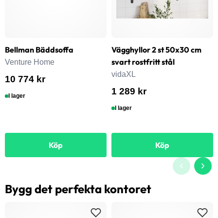
Bellman Bäddsoffa
Vägghyllor 2 st 50x30 cm
svart rostfritt stål
Venture Home
vidaXL
10 774 kr
1 289 kr
I lager
I lager
Köp
Köp
Bygg det perfekta kontoret