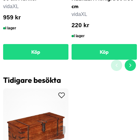
cm
vidaXL
vidaXL
959 kr
220 kr
I lager
I lager
Köp
Köp
Tidigare besökta