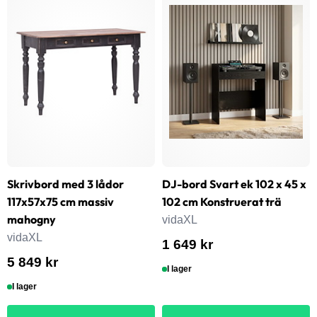
Skrivbord med 3 lådor
DJ-bord Svart ek 102 x 45 x
117x57x75 cm massiv
102 cm Konstruerat trä
mahogny
vidaXL
vidaXL
1 649 kr
5 849 kr
I lager
I lager