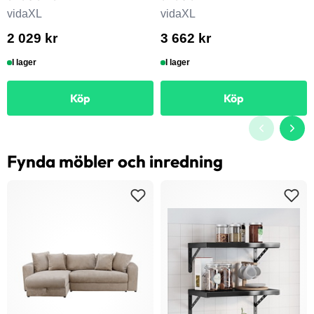
vidaXL
vidaXL
2 029 kr
3 662 kr
I lager
I lager
Köp
Köp
Fynda möbler och inredning