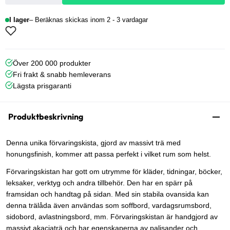
I lager
Beräknas skickas inom 2 - 3 vardagar
Över 200 000 produkter
Fri frakt & snabb hemleverans
Lägsta prisgaranti
Produktbeskrivning
Denna unika förvaringskista, gjord av massivt trä med
honungsfinish, kommer att passa perfekt i vilket rum som helst.
Förvaringskistan har gott om utrymme för kläder, tidningar, böcker,
leksaker, verktyg och andra tillbehör. Den har en spärr på
framsidan och handtag på sidan. Med sin stabila ovansida kan
denna trälåda även användas som soffbord, vardagsrumsbord,
sidobord, avlastningsbord, mm. Förvaringskistan är handgjord av
massivt akaciaträ och har egenskaperna av palisander och