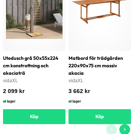
Utedusch grå 50x55x224
Matbord för trädgården
cm konstrottning och
220x90x75 cm massiv
akaciaträ
akacia
vidaXL
vidaXL
2 099 kr
3 662 kr
I lager
I lager
Köp
Köp