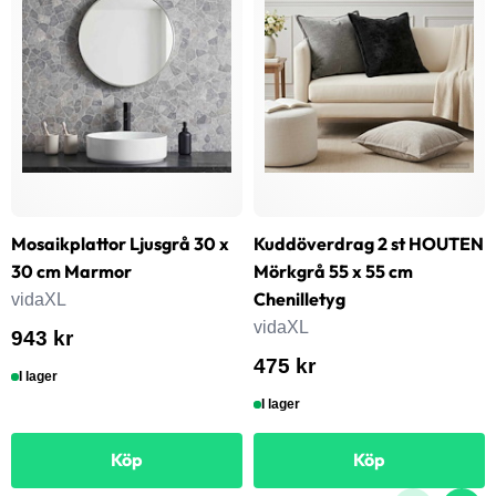
Mosaikplattor Ljusgrå 30 x
Kuddöverdrag 2 st HOUTEN
30 cm Marmor
Mörkgrå 55 x 55 cm
Chenilletyg
vidaXL
vidaXL
943 kr
475 kr
I lager
I lager
Köp
Köp