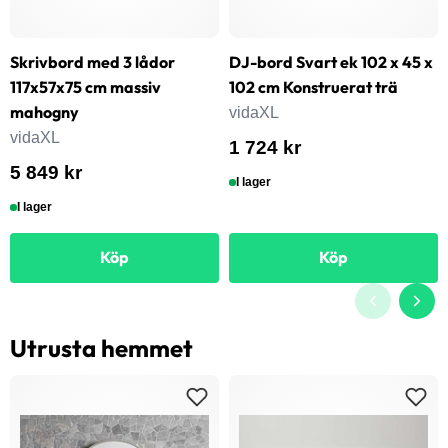
Skrivbord med 3 lådor
DJ-bord Svart ek 102 x 45 x
117x57x75 cm massiv
102 cm Konstruerat trä
mahogny
vidaXL
vidaXL
1 724 kr
5 849 kr
I lager
I lager
Köp
Köp
Utrusta hemmet