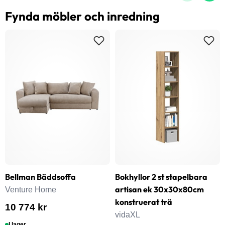
Fynda möbler och inredning
Bellman Bäddsoffa
Bokhyllor 2 st stapelbara
artisan ek 30x30x80cm
Venture Home
konstruerat trä
10 774 kr
vidaXL
I lager