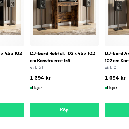
 x 45 x 102
DJ-bord Rökt ek 102 x 45 x 102
DJ-bord Ar
cm Konstruerat trä
102 cm Kon
vidaXL
vidaXL
1 694 kr
1 694 kr
I lager
I lager
Köp