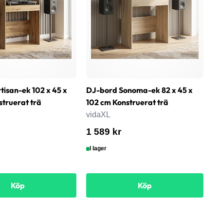
tisan-ek 102 x 45 x
DJ-bord Sonoma-ek 82 x 45 x
D
struerat trä
102 cm Konstruerat trä
1
vidaXL
v
1 589 kr
1
I lager
Köp
Köp