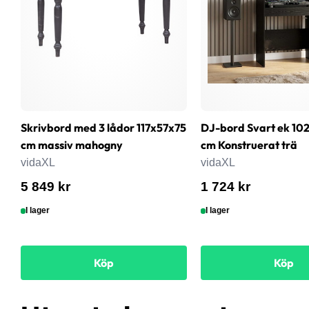
Skrivbord med 3 lådor 117x57x75
DJ-bord Svart ek 102
cm massiv mahogny
cm Konstruerat trä
vidaXL
vidaXL
5 849 kr
1 724 kr
I lager
I lager
Köp
Köp