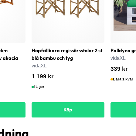
den
Hopfällbara regissörsstolar 2 st
Palldyna g
v akacia
blå bambu och tyg
vidaXL
vidaXL
339 kr
1 199 kr
Bara 1 kvar
I lager
Köp
dning