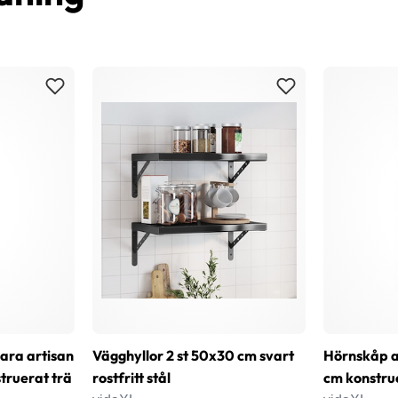
bara artisan
Vägghyllor 2 st 50x30 cm svart
Hörnskåp a
ruerat trä
rostfritt stål
cm konstru