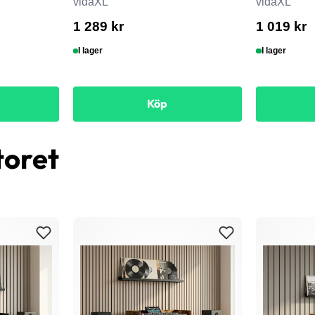
vidaXL
vidaXL
1 289 kr
1 019 kr
I lager
I lager
Köp
toret