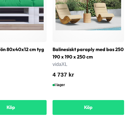
rön 80x40x12 cm tyg
Balinesiskt paraply med bas 250
B
190 x 190 x 250 cm
G
vidaXL
v
4 737 kr
4
I lager
Köp
Köp