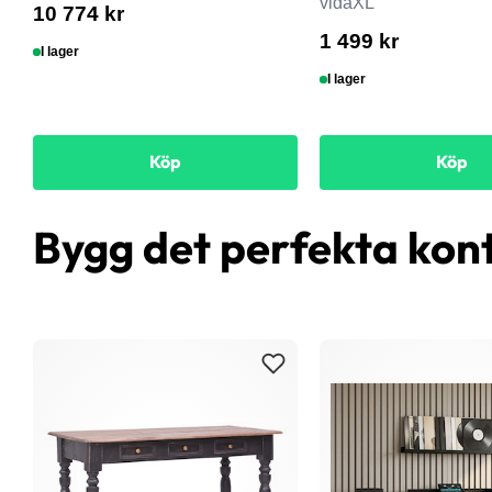
vidaXL
10 774 kr
1 499 kr
I lager
I lager
Köp
Köp
Bygg det perfekta kon