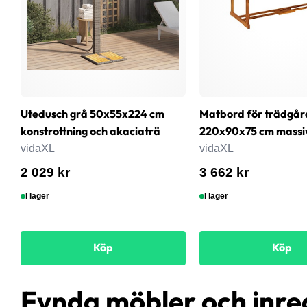
Utedusch grå 50x55x224 cm
Matbord för trädgår
konstrottning och akaciaträ
220x90x75 cm massi
vidaXL
vidaXL
2 029 kr
3 662 kr
I lager
I lager
Köp
Köp
Fynda möbler och inre