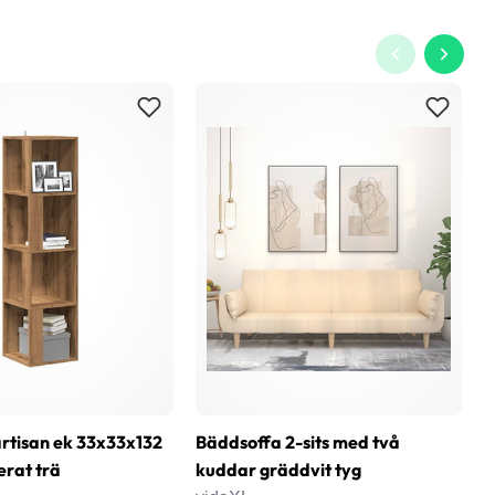
rtisan ek 33x33x132
Bäddsoffa 2-sits med två
T
erat trä
kuddar gräddvit tyg
6