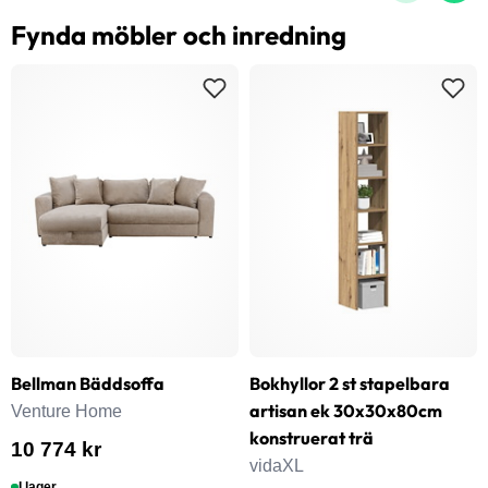
Fynda möbler och inredning
Bellman Bäddsoffa
Bokhyllor 2 st stapelbara
artisan ek 30x30x80cm
Venture Home
konstruerat trä
10 774 kr
vidaXL
I lager