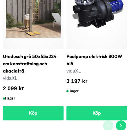
Utedusch grå 50x55x224
Poolpump elektrisk 800W
cm konstrottning och
blå
akaciaträ
vidaXL
vidaXL
3 197 kr
2 099 kr
I lager
I lager
Köp
Köp