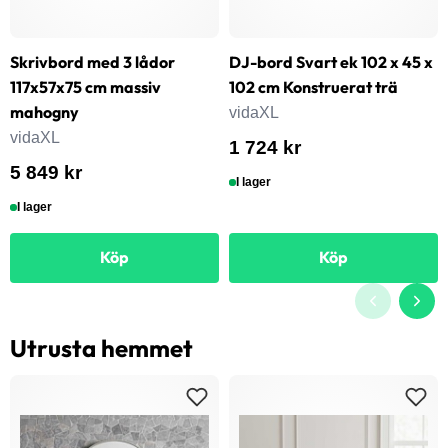
Skrivbord med 3 lådor
DJ-bord Svart ek 102 x 45 x
117x57x75 cm massiv
102 cm Konstruerat trä
mahogny
vidaXL
vidaXL
1 724 kr
5 849 kr
I lager
I lager
Köp
Köp
Utrusta hemmet