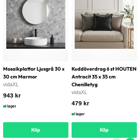
Mosaikplattor Ljusgrå 30 x
Kuddöverdrag 6 st HOUTEN
30 cm Marmor
Antracit 35 x 35 cm
Chenilletyg
vidaXL
vidaXL
943 kr
479 kr
I lager
I lager
Köp
Köp