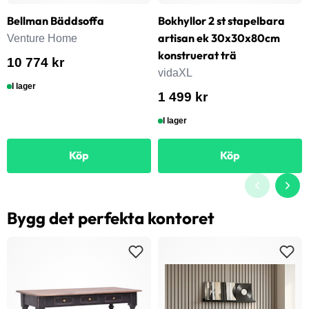
Bellman Bäddsoffa
Bokhyllor 2 st stapelbara
artisan ek 30x30x80cm
Venture Home
konstruerat trä
10 774 kr
vidaXL
I lager
1 499 kr
I lager
Köp
Köp
Bygg det perfekta kontoret