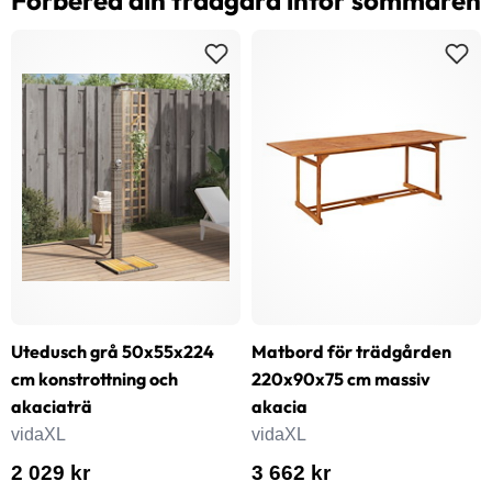
Utedusch grå 50x55x224
Matbord för trädgården
cm konstrottning och
220x90x75 cm massiv
akaciaträ
akacia
vidaXL
vidaXL
2 029 kr
3 662 kr