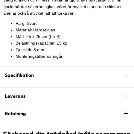
vägg funktion och finess! Hyllan är gjord av högkvalitativt 8 mm
tjockt härdat säkerhetsglas, vilket är mycket starkt och slitstarkt.
Den är också mycket lätt att torka ren.
Färg: Svart
Material: Härdat glas
Mått: 25 x 25 cm (L x B)
Belastningskapacitet: 15 kg
Tjocklek: 8 mm
Monteringstillbehör ingår
Specifikation
Leverans
Betalning
Förbered din trädgård inför sommaren