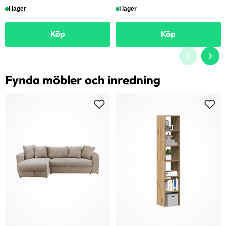
I lager
I lager
Köp
Köp
Fynda möbler och inredning