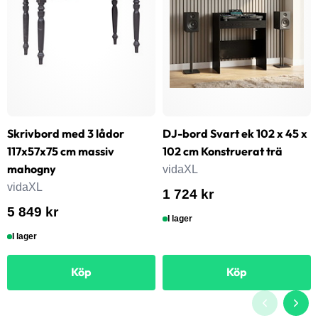
Skrivbord med 3 lådor
DJ-bord Svart ek 102 x 45 x
117x57x75 cm massiv
102 cm Konstruerat trä
mahogny
vidaXL
vidaXL
1 724 kr
5 849 kr
I lager
I lager
Köp
Köp