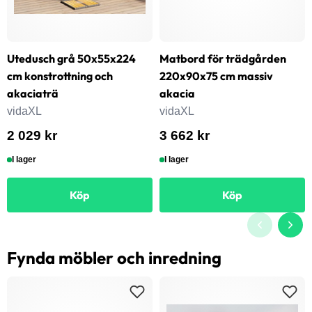
Utedusch grå 50x55x224
Matbord för trädgården
cm konstrottning och
220x90x75 cm massiv
akaciaträ
akacia
vidaXL
vidaXL
2 029 kr
3 662 kr
I lager
I lager
Köp
Köp
Fynda möbler och inredning