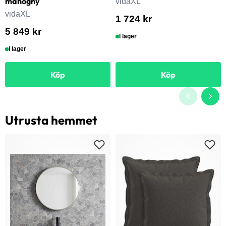
mahogny
vidaXL
vidaXL
1 724 kr
5 849 kr
I lager
I lager
Köp
Köp
Utrusta hemmet