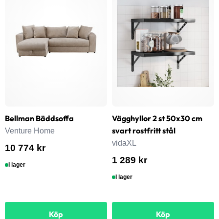
Bellman Bäddsoffa
Vägghyllor 2 st 50x30 cm
svart rostfritt stål
Venture Home
vidaXL
10 774 kr
1 289 kr
I lager
I lager
Köp
Köp