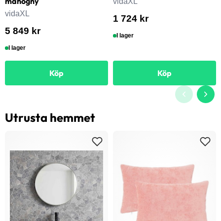
mahogny
vidaXL
vidaXL
1 724 kr
5 849 kr
I lager
I lager
Köp
Köp
Utrusta hemmet