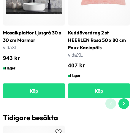
Mosaikplattor Ljusgrå 30 x
Kuddöverdrag 2 st
30 cm Marmor
HEERLEN Rosa 50 x 80 cm
Faux Kaninpäls
vidaXL
vidaXL
943 kr
407 kr
I lager
I lager
Köp
Köp
Tidigare besökta