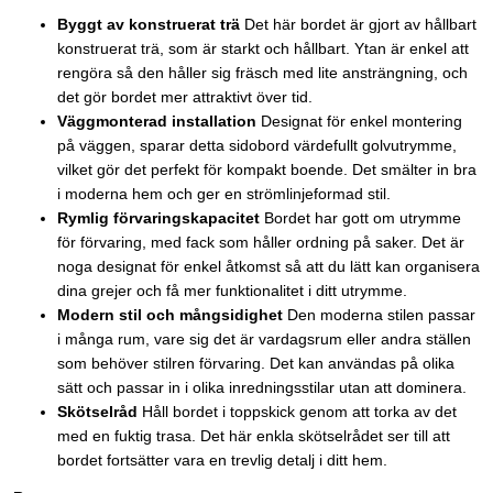
Byggt av konstruerat trä
Det här bordet är gjort av hållbart
konstruerat trä, som är starkt och hållbart. Ytan är enkel att
rengöra så den håller sig fräsch med lite ansträngning, och
det gör bordet mer attraktivt över tid.
Väggmonterad installation
Designat för enkel montering
på väggen, sparar detta sidobord värdefullt golvutrymme,
vilket gör det perfekt för kompakt boende. Det smälter in bra
i moderna hem och ger en strömlinjeformad stil.
Rymlig förvaringskapacitet
Bordet har gott om utrymme
för förvaring, med fack som håller ordning på saker. Det är
noga designat för enkel åtkomst så att du lätt kan organisera
dina grejer och få mer funktionalitet i ditt utrymme.
Modern stil och mångsidighet
Den moderna stilen passar
i många rum, vare sig det är vardagsrum eller andra ställen
som behöver stilren förvaring. Det kan användas på olika
sätt och passar in i olika inredningsstilar utan att dominera.
Skötselråd
Håll bordet i toppskick genom att torka av det
med en fuktig trasa. Det här enkla skötselrådet ser till att
bordet fortsätter vara en trevlig detalj i ditt hem.