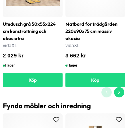
Utedusch grå 50x55x224
Matbord för trädgården
cm konstrottning och
220x90x75 cm massiv
akaciaträ
akacia
vidaXL
vidaXL
2 029 kr
3 662 kr
I lager
I lager
Köp
Köp
Fynda möbler och inredning