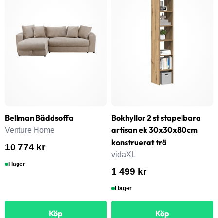
Bellman Bäddsoffa
Bokhyllor 2 st stapelbara
artisan ek 30x30x80cm
Venture Home
konstruerat trä
10 774 kr
vidaXL
I lager
1 499 kr
I lager
Köp
Köp