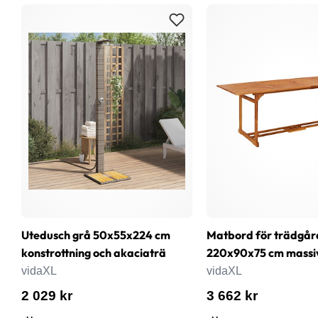
Utedusch grå 50x55x224 cm
Matbord för trädgår
konstrottning och akaciaträ
220x90x75 cm massi
vidaXL
vidaXL
2 029 kr
3 662 kr