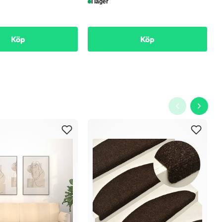
I lager
Köp
Köp