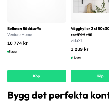
Bellman Bäddsoffa
Vägghyllor 2 st 50x3
rostfritt stål
Venture Home
vidaXL
10 774 kr
1 289 kr
I lager
I lager
Köp
Köp
Bygg det perfekta kon