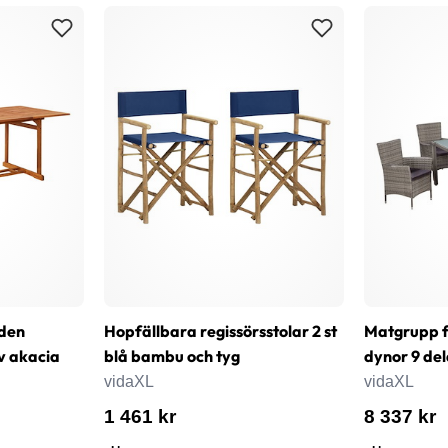
den
Hopfällbara regissörsstolar 2 st
Matgrupp 
v akacia
blå bambu och tyg
dynor 9 del
vidaXL
vidaXL
1 461 kr
8 337 kr