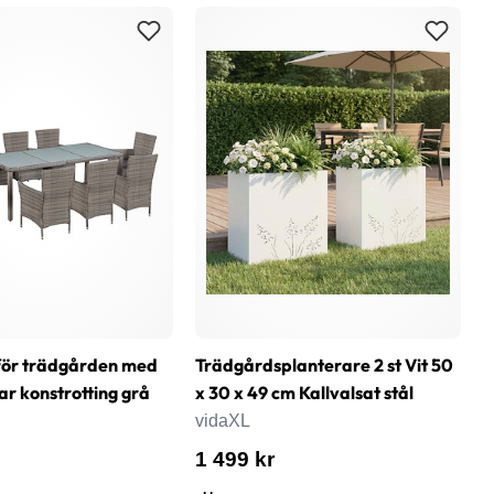
för trädgården med
Trädgårdsplanterare 2 st Vit 50
T
ar konstrotting grå
x 30 x 49 cm Kallvalsat stål
5
vidaXL
v
1 499 kr
1