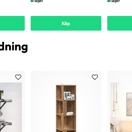
I lager
I lager
Köp
dning