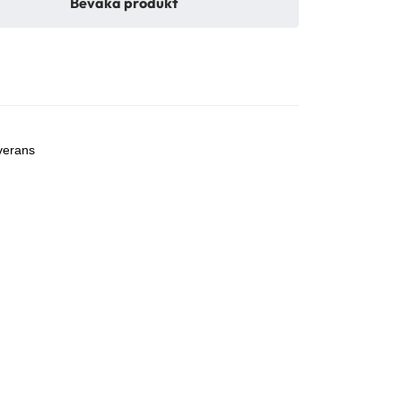
Bevaka produkt
r
verans