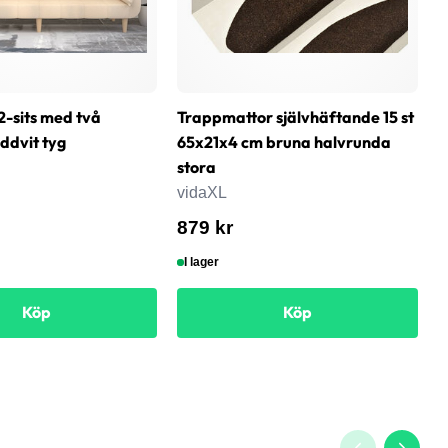
2-sits med två
Trappmattor självhäftande 15 st
T
ddvit tyg
65x21x4 cm bruna halvrunda
k
stora
v
vidaXL
2
879 kr
I lager
Köp
Köp