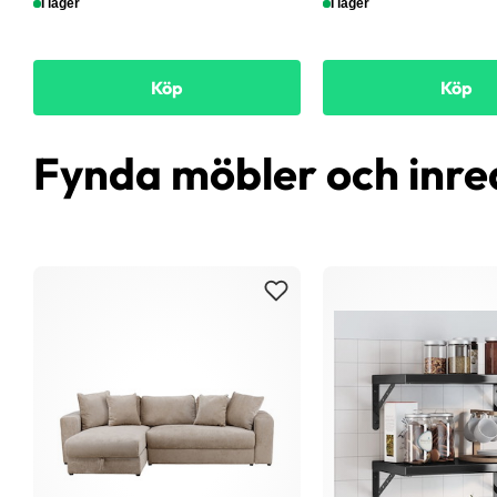
I lager
I lager
Köp
Köp
Fynda möbler och inre