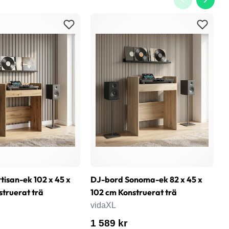
tisan-ek 102 x 45 x
DJ-bord Sonoma-ek 82 x 45 x
D
struerat trä
102 cm Konstruerat trä
1
vidaXL
v
1 589 kr
1