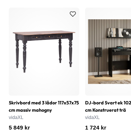
Skrivbord med 3 lådor 117x57x75
DJ-bord Svart ek 102
cm massiv mahogny
cm Konstruerat trä
vidaXL
vidaXL
5 849 kr
1 724 kr