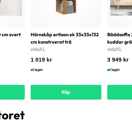
0 cm svart
Hörnskåp artisan ek 33x33x132
Bäddsoffa 
cm konstruerat trä
kuddar grä
vidaXL
vidaXL
1 019 kr
3 949 kr
I lager
I lager
Köp
toret