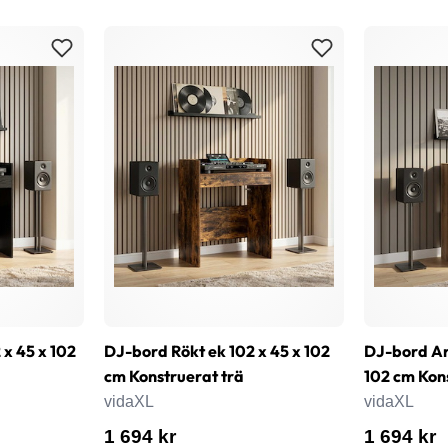
 x 45 x 102
DJ-bord Rökt ek 102 x 45 x 102
DJ-bord Ar
cm Konstruerat trä
102 cm Kon
vidaXL
vidaXL
1 694 kr
1 694 kr