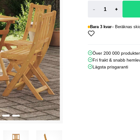
-
+
Bara 3 kvar
Beräknas skic
Över 200 000 produkte
Fri frakt & snabb hemle
Lägsta prisgaranti