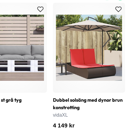
 st grå tyg
Dubbel solsäng med dynor brun
G
konstrotting
v
vidaXL
7
4 149 kr