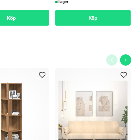
I lager
Köp
Köp