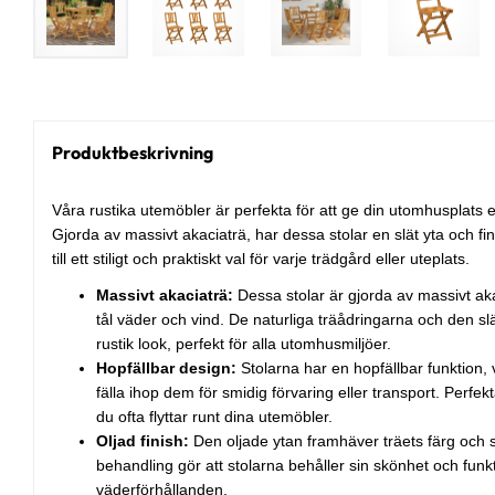
Produktbeskrivning
Våra rustika utemöbler är perfekta för att ge din utomhusplats 
Gjorda av massivt akaciaträ, har dessa stolar en slät yta och fin
till ett stiligt och praktiskt val för varje trädgård eller uteplats.
Massivt akaciaträ:
Dessa stolar är gjorda av massivt aka
tål väder och vind. De naturliga träådringarna och den sl
rustik look, perfekt för alla utomhusmiljöer.
Hopfällbar design:
Stolarna har en hopfällbar funktion, v
fälla ihop dem för smidig förvaring eller transport. Perf
du ofta flyttar runt dina utemöbler.
Oljad finish:
Den oljade ytan framhäver träets färg och 
behandling gör att stolarna behåller sin skönhet och funkti
väderförhållanden.