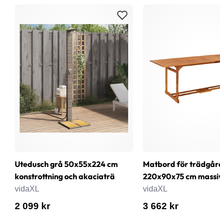
Utedusch grå 50x55x224 cm
Matbord för trädgår
konstrottning och akaciaträ
220x90x75 cm massi
vidaXL
vidaXL
2 099 kr
3 662 kr