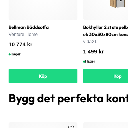
Bellman Bäddsoffa
Bokhyllor 2 st stapel
ek 30x30x80cm konst
Venture Home
vidaXL
10 774 kr
1 499 kr
I lager
I lager
Köp
Köp
Bygg det perfekta kon