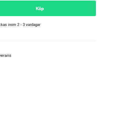
Köp
kas inom 2 - 3 vardagar
r
verans