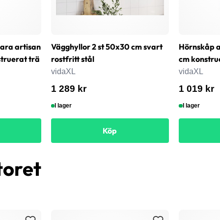
bara artisan
Vägghyllor 2 st 50x30 cm svart
Hörnskåp a
ruerat trä
rostfritt stål
cm konstru
vidaXL
vidaXL
1 289 kr
1 019 kr
I lager
I lager
Köp
toret