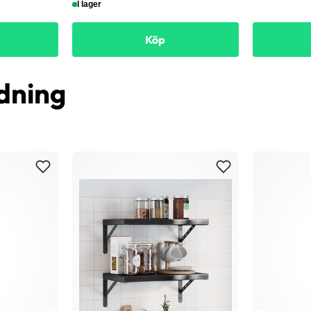
I lager
Köp
dning