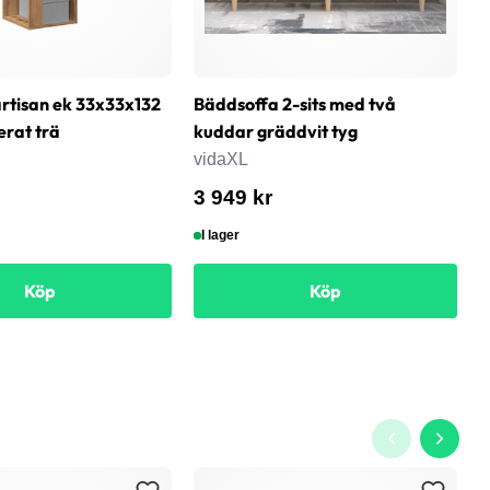
rtisan ek 33x33x132
Bäddsoffa 2-sits med två
T
erat trä
kuddar gräddvit tyg
k
vidaXL
v
3 949 kr
2
I lager
Köp
Köp