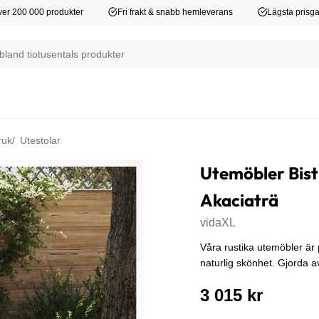
er 200 000 produkter
Fri frakt & snabb hemleverans
Lägsta prisga
ruk
Utestolar
Utemöbler Bistr
Akaciaträ
vidaXL
Våra rustika utemöbler är 
naturlig skönhet. Gjorda av
3 015 kr