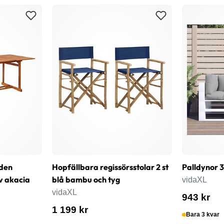
den
Hopfällbara regissörsstolar 2 st
Palldynor 3
v akacia
blå bambu och tyg
vidaXL
vidaXL
943 kr
1 199 kr
Bara 3 kvar