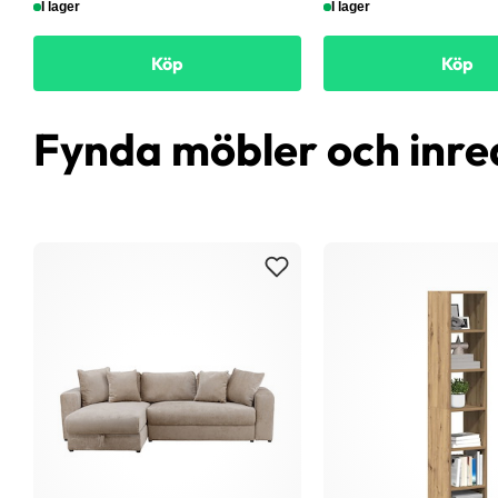
I lager
I lager
Köp
Köp
Fynda möbler och inre