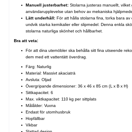
Manuell justerbarhet:
Stolarna justeras manuellt, vilket
användarupplevelse utan behov av mekaniska hjälpmede
Lätt underhåll:
För att hålla stolarna fina, torka bara a
undvik starka kemikalier eller slipmedel. Denna enkla sköts
stolarna naturliga skönhet och hållbarhet.
Bra att veta:
För att dina utemöbler ska behålla sitt fina utseende re
dem med ett vattentätt överdrag.
Färg: Naturlig
Material: Massivt akaciaträ
Avsluta: Oljad
Övergripande dimensioner: 36 x 46 x 85 cm (L x B x H)
Sittkapacitet: 6
Max. viktkapacitet: 110 kg per sittplats
Målålder: Vuxna
Endast för utomhusbruk
Hopfällbar
Vikbar
Slattad design