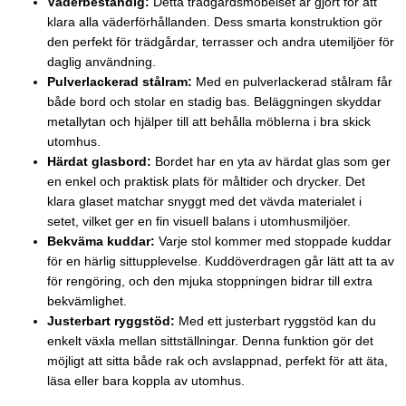
Väderbeständig:
Detta trädgårdsmöbelset är gjort för att
klara alla väderförhållanden. Dess smarta konstruktion gör
den perfekt för trädgårdar, terrasser och andra utemiljöer för
daglig användning.
Pulverlackerad stålram:
Med en pulverlackerad stålram får
både bord och stolar en stadig bas. Beläggningen skyddar
metallytan och hjälper till att behålla möblerna i bra skick
utomhus.
Härdat glasbord:
Bordet har en yta av härdat glas som ger
en enkel och praktisk plats för måltider och drycker. Det
klara glaset matchar snyggt med det vävda materialet i
setet, vilket ger en fin visuell balans i utomhusmiljöer.
Bekväma kuddar:
Varje stol kommer med stoppade kuddar
för en härlig sittupplevelse. Kuddöverdragen går lätt att ta av
för rengöring, och den mjuka stoppningen bidrar till extra
bekvämlighet.
Justerbart ryggstöd:
Med ett justerbart ryggstöd kan du
enkelt växla mellan sittställningar. Denna funktion gör det
möjligt att sitta både rak och avslappnad, perfekt för att äta,
läsa eller bara koppla av utomhus.