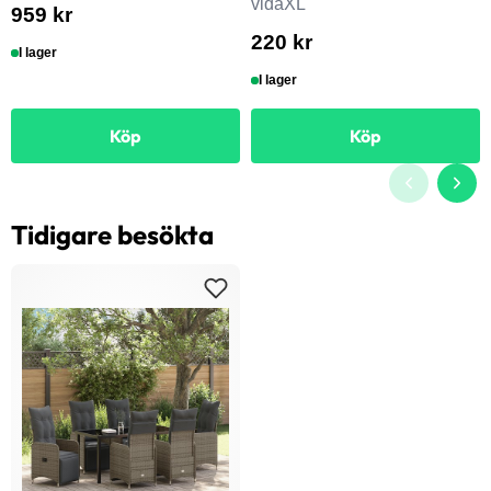
vidaXL
959 kr
220 kr
I lager
I lager
Köp
Köp
Tidigare besökta