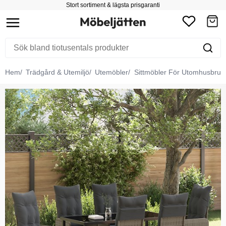
Stort sortiment & lägsta prisgaranti
Hem
Trädgård & Utemiljö
Utemöbler
Sittmöbler För Utomhusbruk