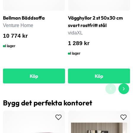
Bellman Bäddsoffa
Vägghyllor 2 st 50x30 cm
svart rostfritt stål
Venture Home
vidaXL
10 774 kr
1 289 kr
I lager
I lager
Köp
Köp
Bygg det perfekta kontoret