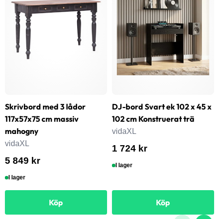
Skrivbord med 3 lådor
DJ-bord Svart ek 102 x 45 x
117x57x75 cm massiv
102 cm Konstruerat trä
mahogny
vidaXL
vidaXL
1 724 kr
5 849 kr
I lager
I lager
Köp
Köp