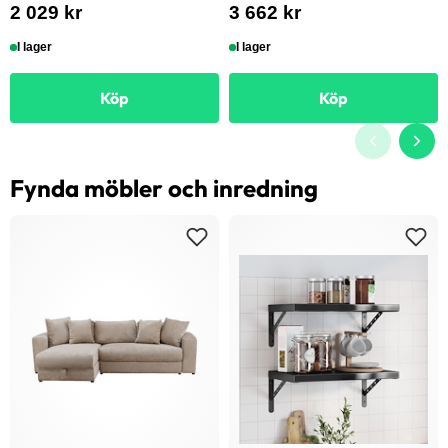
2 029 kr
3 662 kr
I lager
I lager
Köp
Köp
Fynda möbler och inredning