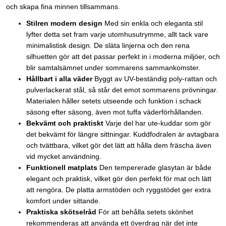
och skapa fina minnen tillsammans.
Stilren modern design
Med sin enkla och eleganta stil
lyfter detta set fram varje utomhusutrymme, allt tack vare
minimalistisk design. De släta linjerna och den rena
silhuetten gör att det passar perfekt in i moderna miljöer, och
blir samtalsämnet under sommarens sammankomster.
Hållbart i alla väder
Byggt av UV-beständig poly-rattan och
pulverlackerat stål, så står det emot sommarens prövningar.
Materialen håller setets utseende och funktion i schack
säsong efter säsong, även mot tuffa väderförhållanden.
Bekvämt och praktiskt
Varje del har ute-kuddar som gör
det bekvämt för längre sittningar. Kuddfodralen är avtagbara
och tvättbara, vilket gör det lätt att hålla dem fräscha även
vid mycket användning.
Funktionell matplats
Den tempererade glasytan är både
elegant och praktisk, vilket gör den perfekt för mat och lätt
att rengöra. De platta armstöden och ryggstödet ger extra
komfort under sittande.
Praktiska skötselråd
För att behålla setets skönhet
rekommenderas att använda ett överdrag när det inte