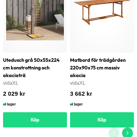
Utedusch grå 50x55x224
Matbord för trädgården
cm konstrottning och
220x90x75 cm massiv
akaciaträ
akacia
vidaXL
vidaXL
2 029 kr
3 662 kr
I lager
I lager
Köp
Köp