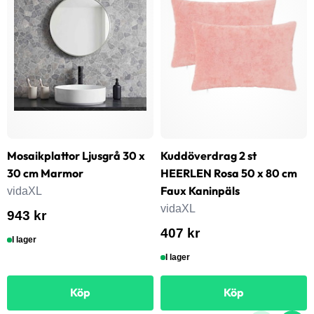
Mosaikplattor Ljusgrå 30 x
Kuddöverdrag 2 st
30 cm Marmor
HEERLEN Rosa 50 x 80 cm
Faux Kaninpäls
vidaXL
vidaXL
943 kr
407 kr
I lager
I lager
Köp
Köp