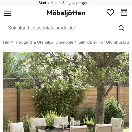
Stort sortiment & lägsta prisgaranti
Hem
Trädgård & Utemiljö
Utemöbler
Sittmöbler För Utomhusbruk