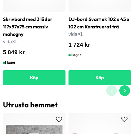
Skrivbord med 3 lådor
DJ-bord Svart ek 102 x 45 x
117x57x75 cm massiv
102 cm Konstruerat trä
mahogny
vidaXL
vidaXL
1 724 kr
5 849 kr
I lager
I lager
Köp
Köp
Utrusta hemmet