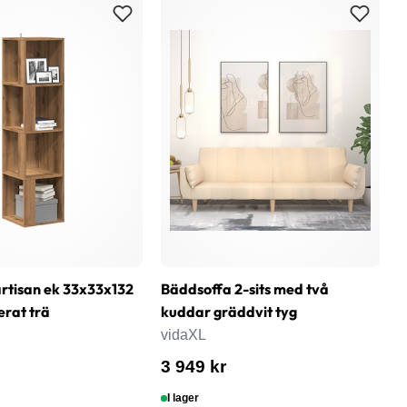
rtisan ek 33x33x132
Bäddsoffa 2-sits med två
T
erat trä
kuddar gräddvit tyg
6
s
vidaXL
v
3 949 kr
8
I lager