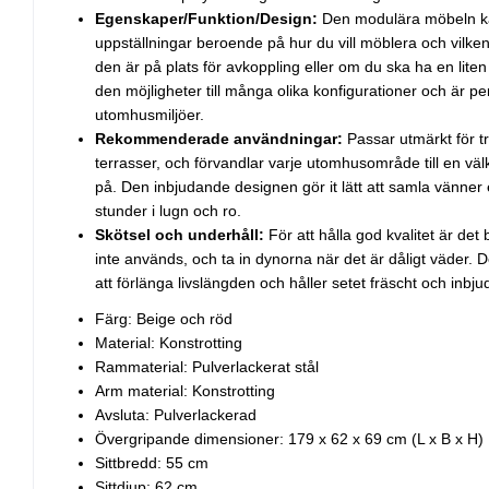
Egenskaper/Funktion/Design:
Den modulära möbeln kan
uppställningar beroende på hur du vill möblera och vilken 
den är på plats för avkoppling eller om du ska ha en li
den möjligheter till många olika konfigurationer och är p
utomhusmiljöer.
Rekommenderade användningar:
Passar utmärkt för tr
terrasser, och förvandlar varje utomhusområde till en vä
på. Den inbjudande designen gör it lätt att samla vänner
stunder i lugn och ro.
Skötsel och underhåll:
För att hålla god kvalitet är det 
inte används, och ta in dynorna när det är dåligt väder. De
att förlänga livslängden och håller setet fräscht och inbj
Färg: Beige och röd
Material: Konstrotting
Rammaterial: Pulverlackerat stål
Arm material: Konstrotting
Avsluta: Pulverlackerad
Övergripande dimensioner: 179 x 62 x 69 cm (L x B x H)
Sittbredd: 55 cm
Sittdjup: 62 cm