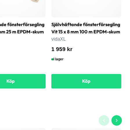
nde fönsterförsegling
Självhäftande fönsterförsegling
T
0 mm 25 m EPDM-skum
Vit 15 x 8 mm 100 m EPDM-skum
x
vidaXL
v
1 959 kr
7
I lager
Köp
Köp