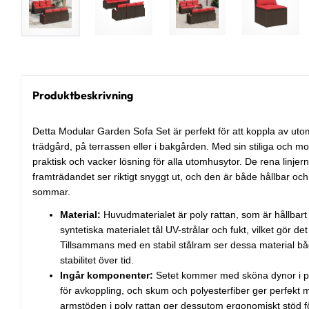
Produktbeskrivning
Detta Modular Garden Sofa Set är perfekt för att koppla av utom
trädgård, på terrassen eller i bakgården. Med sin stiliga och 
praktisk och vacker lösning för alla utomhusytor. De rena linjer
framträdandet ser riktigt snyggt ut, och den är både hållbar oc
sommar.
Material:
Huvudmaterialet är poly rattan, som är hållbart
syntetiska materialet tål UV-strålar och fukt, vilket gör d
Tillsammans med en stabil stålram ser dessa material bå
stabilitet över tid.
Ingår komponenter:
Setet kommer med sköna dynor i po
för avkoppling, och skum och polyesterfiber ger perfekt 
armstöden i poly rattan ger dessutom ergonomiskt stöd för