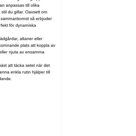
 anpassas till olika
stil du gillar. Oavsett om
ten sammankomst så erbjuder
erfekt för dynamiska
ädgårdar, altaner eller
lkomnande plats att koppla av
 eller njuta av ensamma
bäst att täcka setet när det
nna enkla rutin hjälper till
udande.