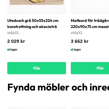
Utedusch grå 50x55x224 cm
Matbord för trädgår
konstrottning och akaciaträ
220x90x75 cm massi
vidaXL
vidaXL
2 029 kr
3 662 kr
I lager
I lager
Köp
Köp
Fynda möbler och inre