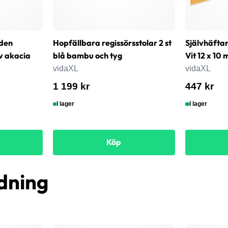
den
Hopfällbara regissörsstolar 2 st
Självhäfta
v akacia
blå bambu och tyg
Vit 12 x 1
vidaXL
vidaXL
1 199 kr
447 kr
I lager
I lager
Köp
dning