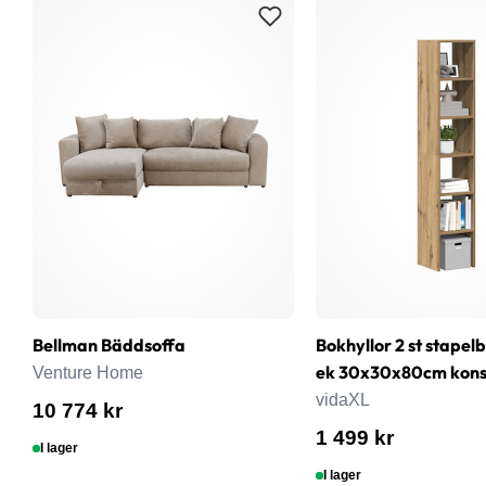
Bellman Bäddsoffa
Bokhyllor 2 st stapel
ek 30x30x80cm konst
Venture Home
vidaXL
10 774 kr
1 499 kr
I lager
I lager