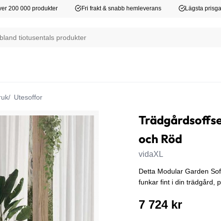
er 200 000 produkter
Fri frakt & snabb hemleverans
Lägsta prisga
ruk
Utesoffor
Trädgårdsoffset
och Röd
vidaXL
Detta Modular Garden Sofa
funkar fint i din trädgård, 
7 724 kr