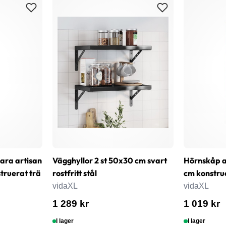
bara artisan
Vägghyllor 2 st 50x30 cm svart
Hörnskåp a
ruerat trä
rostfritt stål
cm konstru
vidaXL
vidaXL
1 289 kr
1 019 kr
I lager
I lager