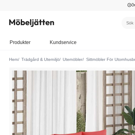
Öv
Produkter
Kundservice
Hem
Trädgård & Utemiljö
Utemöbler
Sittmöbler För Utomhusb