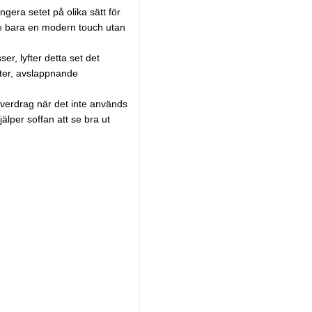
era setet på olika sätt för
nte bara en modern touch utan
er, lyfter detta set det
ter, avslappnande
 överdrag när det inte används
älper soffan att se bra ut