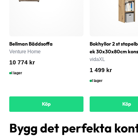
Bellman Bäddsoffa
Bokhyllor 2 st stapel
ek 30x30x80cm konst
Venture Home
vidaXL
10 774 kr
1 499 kr
I lager
I lager
Köp
Köp
Bygg det perfekta kon