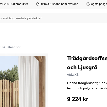
er 200 000 produkter
Fri frakt & snabb hemleverans
Lägsta prisga
ruk
Utesoffor
Trädgårdsoffset
och Ljusgrå
vidaXL
Denna trädgårdsoffgrupp ä
textur och poly-rattan är 
9 224 kr