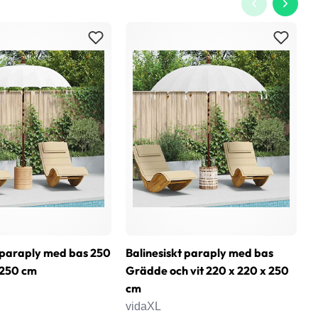
t paraply med bas 250
Balinesiskt paraply med bas
T
 250 cm
Grädde och vit 220 x 220 x 250
3
cm
v
vidaXL
3