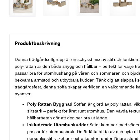
Produktbeskrivning
Denna trädgårdsoffgrupp är en schysst mix av stil och funktion
poly-rattan är den både snygg och hållbar – perfekt för varje tr
passar bra för utomhushäng på våren och sommaren och bjuder 
bekväma armstöd och utbytbara kuddar. Tänk dig att slappa i so
trädgårdsfest, denna soffa skapar verkligen en välkomnande k
nyanser.
Poly Rattan Byggnad
Soffan är gjord av poly rattan, vi
slitstark – perfekt för året runt utomhus. Den vävda tex
hållbarheten gör att den ser bra ut länge.
Inkluderade Utomhuskuddar
Setet kommer med väder
passar för utomhusbruk. De är lätta att ta av och byta ut
personlig stil, vilket ger extra komfort under längre stunde