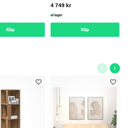
4 749 kr
I lager
Köp
Köp