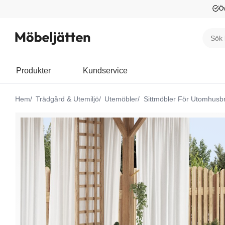
Öv
Produkter
Kundservice
Hem
Trädgård & Utemiljö
Utemöbler
Sittmöbler För Utomhusb