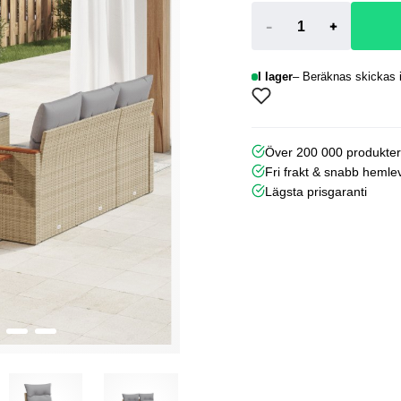
-
+
I lager
Beräknas skickas i
Över 200 000 produkte
Fri frakt & snabb hemle
Lägsta prisgaranti