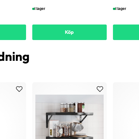
I lager
I lager
Köp
dning