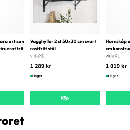
bara artisan
Vägghyllor 2 st 50x30 cm svart
Hörnskåp a
ruerat trä
rostfritt stål
cm konstru
vidaXL
vidaXL
1 289 kr
1 019 kr
I lager
I lager
Köp
toret