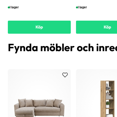
I lager
I lager
Köp
Köp
Fynda möbler och inre