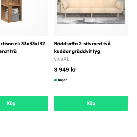
rtisan ek 33x33x132
Bäddsoffa 2-sits med två
T
erat trä
kuddar gräddvit tyg
6
s
vidaXL
v
3 949 kr
8
I lager
Köp
Köp