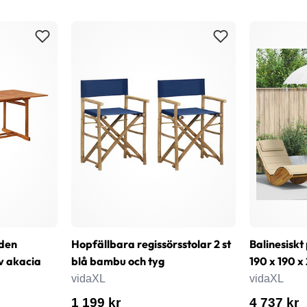
den
Hopfällbara regissörsstolar 2 st
Balinesisk
v akacia
blå bambu och tyg
190 x 190 x
vidaXL
vidaXL
1 199 kr
4 737 kr