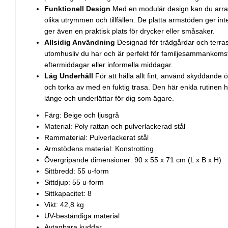
Funktionell Design
Med en modulär design kan du arrang
olika utrymmen och tillfällen. De platta armstöden ger i
ger även en praktisk plats för drycker eller småsaker.
Allsidig Användning
Designad för trädgårdar och terrass
utomhusliv du har och är perfekt för familjesammankoms
eftermiddagar eller informella middagar.
Låg Underhåll
För att hålla allt fint, använd skyddande
och torka av med en fuktig trasa. Den här enkla rutinen hj
länge och underlättar för dig som ägare.
Färg: Beige och ljusgrå
Material: Poly rattan och pulverlackerad stål
Rammaterial: Pulverlackerat stål
Armstödens material: Konstrotting
Övergripande dimensioner: 90 x 55 x 71 cm (L x B x H)
Sittbredd: 55 u-form
Sittdjup: 55 u-form
Sittkapacitet: 8
Vikt: 42,8 kg
UV-beständiga material
Avtagbara kuddar