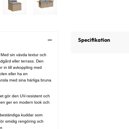
Specifikation
. Med sin vävda textur och
ädgård eller terrass. Den
in till avkoppling med
len eller ha en
änsla med sina härliga bruna
lket gör den UV-resistent och
turen ger en modern look och
beständiga kuddar som
 för smidig rengöring och
r.