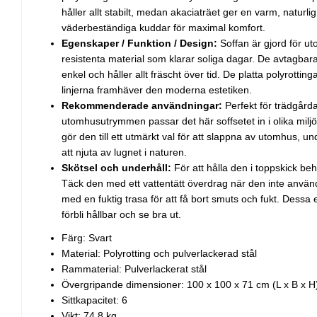
håller allt stabilt, medan akaciaträet ger en varm, naturl
väderbeständiga kuddar för maximal komfort.
Egenskaper / Funktion / Design:
Soffan är gjord för 
resistenta material som klarar soliga dagar. De avtagba
enkel och håller allt fräscht över tid. De platta polyrott
linjerna framhäver den moderna estetiken.
Rekommenderade användningar:
Perfekt för trädgårda
utomhusutrymmen passar det här soffsetet in i olika milj
gör den till ett utmärkt val för att slappna av utomhus, un
att njuta av lugnet i naturen.
Skötsel och underhåll:
För att hålla den i toppskick behö
Täck den med ett vattentätt överdrag när den inte använ
med en fuktig trasa för att få bort smuts och fukt. Dessa 
förbli hållbar och se bra ut.
Färg: Svart
Material: Polyrotting och pulverlackerad stål
Rammaterial: Pulverlackerat stål
Övergripande dimensioner: 100 x 100 x 71 cm (L x B x H
Sittkapacitet: 6
Vikt: 74,8 kg