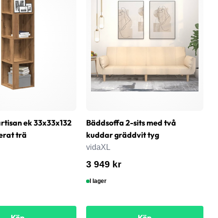
rtisan ek 33x33x132
Bäddsoffa 2-sits med två
T
erat trä
kuddar gräddvit tyg
6
s
vidaXL
v
3 949 kr
8
I lager
Köp
Köp