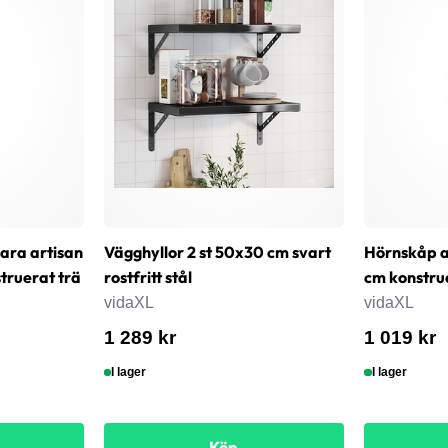
bara artisan
Vägghyllor 2 st 50x30 cm svart
Hörnskåp a
ruerat trä
rostfritt stål
cm konstru
vidaXL
vidaXL
1 289 kr
1 019 kr
I lager
I lager
Köp