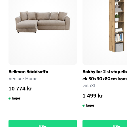
Bellman Bäddsoffa
Bokhyllor 2 st stapel
ek 30x30x80cm konst
Venture Home
vidaXL
10 774 kr
1 499 kr
I lager
I lager
Köp
Köp