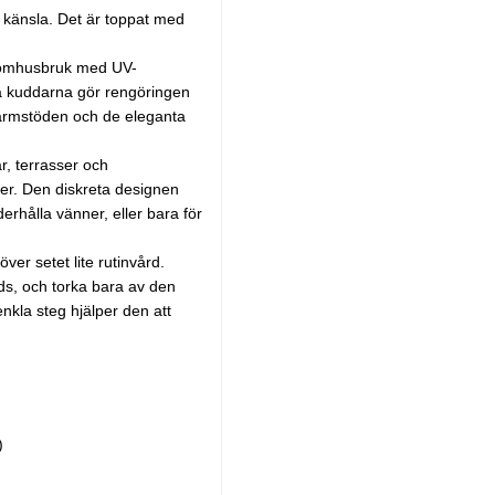
ig känsla. Det är toppat med
utomhusbruk med UV-
ra kuddarna gör rengöringen
ingarmstöden och de eleganta
r, terrasser och
öer. Den diskreta designen
derhålla vänner, eller bara för
ver setet lite rutinvård.
ds, och torka bara av den
enkla steg hjälper den att
)