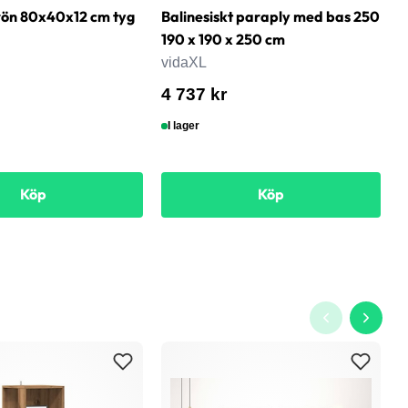
rön 80x40x12 cm tyg
Balinesiskt paraply med bas 250
B
190 x 190 x 250 cm
G
vidaXL
v
4 737 kr
4
I lager
Köp
Köp