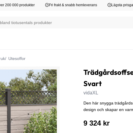
er 200 000 produkter
Fri frakt & snabb hemleverans
Lägsta prisga
ruk
Utesoffor
Trädgårdsoffset
Svart
vidaXL
Den här snygga trädgårds
design och skapar en varm
9 324 kr