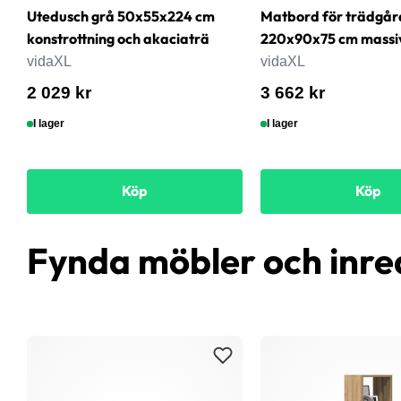
Utedusch grå 50x55x224 cm
Matbord för trädgår
konstrottning och akaciaträ
220x90x75 cm massi
vidaXL
vidaXL
2 029 kr
3 662 kr
I lager
I lager
Köp
Köp
Fynda möbler och inre