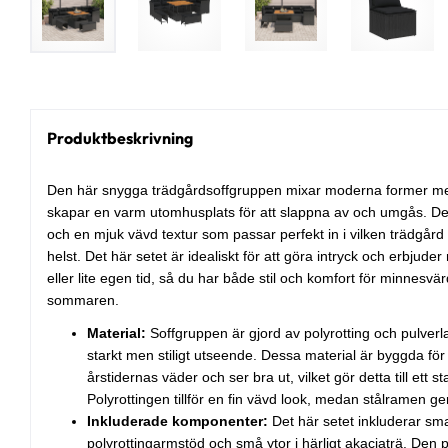
Produktbeskrivning
Den här snygga trädgårdsoffgruppen mixar moderna former me
skapar en varm utomhusplats för att slappna av och umgås. Den
och en mjuk vävd textur som passar perfekt in i vilken trädgård 
helst. Det här setet är idealiskt för att göra intryck och erbjude
eller lite egen tid, så du har både stil och komfort för minnesv
sommaren.
Material:
Soffgruppen är gjord av polyrotting och pulverlac
starkt men stiligt utseende. Dessa material är byggda för a
årstidernas väder och ser bra ut, vilket gör detta till ett 
Polyrottingen tillför en fin vävd look, medan stålramen ger
Inkluderade komponenter:
Det här setet inkluderar sm
polyrottingarmstöd och små ytor i härligt akaciaträ. Den