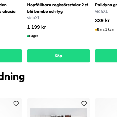
den
Hopfällbara regissörsstolar 2 st
Palldyna g
v akacia
blå bambu och tyg
vidaXL
vidaXL
339 kr
1 199 kr
Bara 1 kvar
I lager
Köp
dning