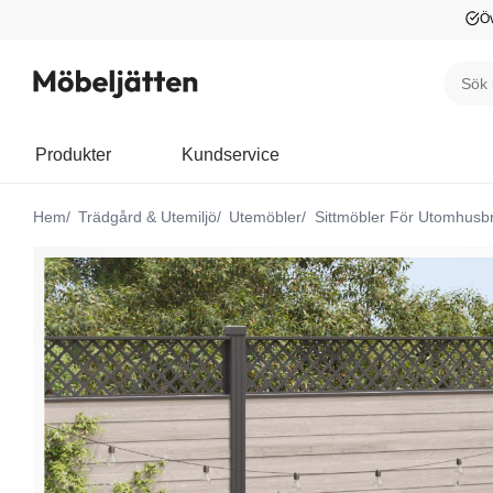
Öv
Produkter
Kundservice
Hem
Trädgård & Utemiljö
Utemöbler
Sittmöbler För Utomhusb