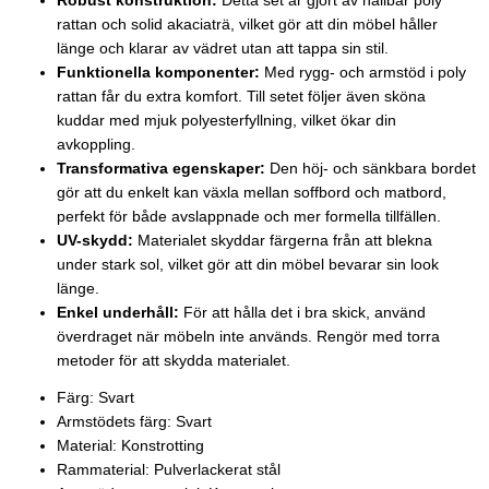
Robust konstruktion:
Detta set är gjort av hållbar poly
rattan och solid akaciaträ, vilket gör att din möbel håller
länge och klarar av vädret utan att tappa sin stil.
Funktionella komponenter:
Med rygg- och armstöd i poly
rattan får du extra komfort. Till setet följer även sköna
kuddar med mjuk polyesterfyllning, vilket ökar din
avkoppling.
Transformativa egenskaper:
Den höj- och sänkbara bordet
gör att du enkelt kan växla mellan soffbord och matbord,
perfekt för både avslappnade och mer formella tillfällen.
UV-skydd:
Materialet skyddar färgerna från att blekna
under stark sol, vilket gör att din möbel bevarar sin look
länge.
Enkel underhåll:
För att hålla det i bra skick, använd
överdraget när möbeln inte används. Rengör med torra
metoder för att skydda materialet.
Färg: Svart
Armstödets färg: Svart
Material: Konstrotting
Rammaterial: Pulverlackerat stål