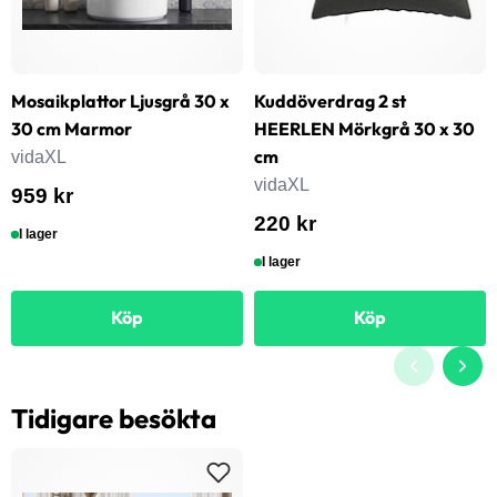
Mosaikplattor Ljusgrå 30 x
Kuddöverdrag 2 st
30 cm Marmor
HEERLEN Mörkgrå 30 x 30
cm
vidaXL
vidaXL
959 kr
220 kr
I lager
I lager
Köp
Köp
Tidigare besökta