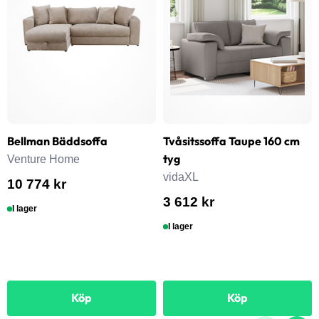
Bellman Bäddsoffa
Tvåsitssoffa Taupe 160 cm
tyg
Venture Home
vidaXL
10 774 kr
3 612 kr
I lager
I lager
Köp
Köp