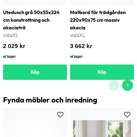
Utedusch grå 50x55x224
Matbord för trädgården
cm konstrottning och
220x90x75 cm massiv
akaciaträ
akacia
vidaXL
vidaXL
2 029 kr
3 662 kr
I lager
I lager
Köp
Köp
Fynda möbler och inredning