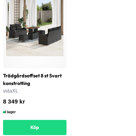
Trädgårdsoffset 8 st Svart
konstrotting
vidaXL
8 349 kr
I lager
Köp