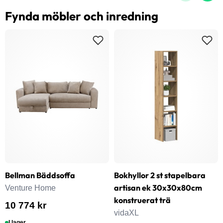
Fynda möbler och inredning
Bellman Bäddsoffa
Bokhyllor 2 st stapelbara
artisan ek 30x30x80cm
Venture Home
konstruerat trä
10 774 kr
vidaXL
I lager