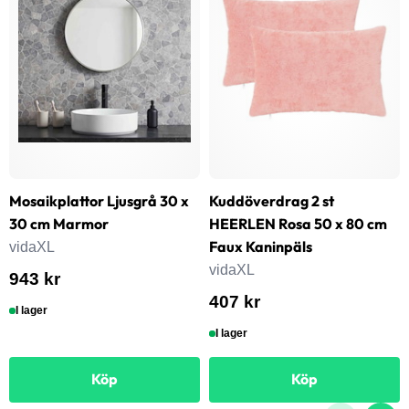
Mosaikplattor Ljusgrå 30 x
Kuddöverdrag 2 st
30 cm Marmor
HEERLEN Rosa 50 x 80 cm
Faux Kaninpäls
vidaXL
vidaXL
943 kr
407 kr
I lager
I lager
Köp
Köp