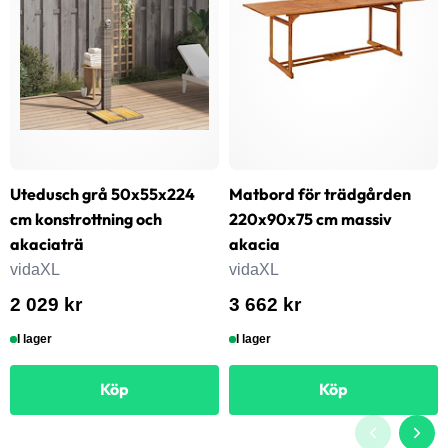
Utedusch grå 50x55x224
Matbord för trädgården
cm konstrottning och
220x90x75 cm massiv
akaciaträ
akacia
vidaXL
vidaXL
2 029 kr
3 662 kr
I lager
I lager
Köp
Köp