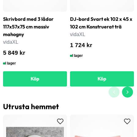
Skrivbord med 3 lådor
DJ-bord Svart ek 102 x 45 x
117x57x75 cm massiv
102 cm Konstruerat trä
mahogny
vidaXL
vidaXL
1 724 kr
5 849 kr
I lager
I lager
Köp
Köp
Utrusta hemmet