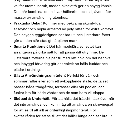
poly rattan och solid akaciaträ. Poly rattan är ett superbra
val för utomhusbruk, medan akaciaträ ger en snygg känsla.
Den här kombinationen lovar hållbarhet och stil, även efter
massor av användning utomhus.
Praktiska Delar:
Kommer med bekväma skumfyllda
sitsdynor och böjda armstöd av poly rattan för extra komfort.
Den snygga ryggdesignen ser bra ut, och justerbara fötter
gör att den står stadigt på ojämn mark.
Smarta Funktioner:
Det här modulära soffsetet kan
arrangeras på olika sätt för att passa ditt utrymme. De
justerbara fötterna hjälper till med rätt höjd om det behövs,
och inbyggd förvaring gör det enkelt att hålla kuddar och
plädar i ordning.
Bästa Användningsområden:
Perfekt för vår- och
sommarträffar eller som ett avkopplande ställe, detta set
passar både trädgårdar, terrasser eller vid poolen, och
funkar bra för både värdar och de som bara vill slappa.
Skötsel & Underhåll:
För att hålla det fräscht, täck över när
det inte används, och kom ihåg att använda en skruvmejsel
för att se till att allt är ordentligt ihopmonterat. Följ
skötselråden för att se till att det håller länge och ser bra ut.