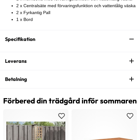
2 x Centralsäte med förvaringsfunktion och vattentålig väska
2 x Fyrkantig Pall
1 x Bord
Specifikation
Leverans
Betalning
Förbered din trädgård inför sommaren