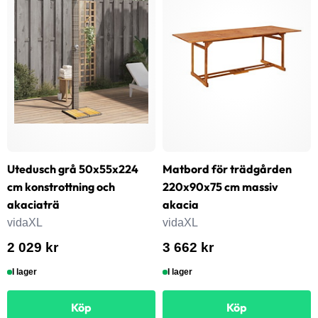
Utedusch grå 50x55x224
Matbord för trädgården
cm konstrottning och
220x90x75 cm massiv
akaciaträ
akacia
vidaXL
vidaXL
2 029 kr
3 662 kr
I lager
I lager
Köp
Köp