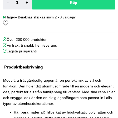
-
+
Köp
I lager
Beräknas skickas inom 2 - 3 vardagar
Över 200 000 produkter
Fri frakt & snabb hemleverans
Lägsta prisgaranti
Produktbeskrivning
Modulära trädgårdsoffgruppen är en perfekt mix av stil och
funktion. Den höjer ditt utomhusområde till en modern och elegant
oas, perfekt för allt från familjehäng till vänfest. Med sina rena linjer
och snygga look är den en riktig ögonfångare som passar in i alla
typer av utomhusdekorationer.
Hållbara material:
Tillverkat av högkvalitativ poly rattan och