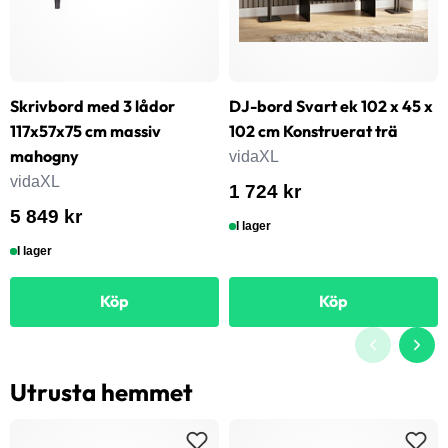
Skrivbord med 3 lådor
DJ-bord Svart ek 102 x 45 x
117x57x75 cm massiv
102 cm Konstruerat trä
mahogny
vidaXL
vidaXL
1 724 kr
5 849 kr
I lager
I lager
Köp
Köp
Utrusta hemmet