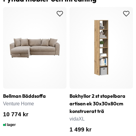
Bellman Bäddsoffa
Bokhyllor 2 st stapelbara
artisan ek 30x30x80cm
Venture Home
konstruerat trä
10 774 kr
vidaXL
I lager
1 499 kr