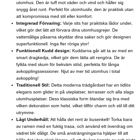
utomhus. Den är tuff mot väder och vind och håller sig
snygg året runt. Perfekt för utomhusliv, den är praktisk utan
att kompromissa med stil eller komfort.
Integrerad Förvaring:
Varje sits har praktiska lådor under,
vilket gör det lätt att förvara dina utomhusgrejer. De
vattentåliga påsarna skyddar dina saker och gör designen
superfunktionell. Inga fler röriga ytor!
Funktionell Kudd design:
Kuddarna går att ta av med en
smart dragkedja, vilket gör dem lätta att rengöra. De är
fyllda med skum för bekväm stöd, perfekta för långa
avkopplingssessioner. Njut av mer tid utomhus i total
avkoppling!
Traditionell Stil:
Detta moderna trädgårdset har en tidlös
elegans som glider in på uteplatser, terrasser och alla slags
utomhusplatser. Dess klassiska form blandar sig bra med
vilken dekoration som helst, vilket tillför charm och stil till ditt
utrymme.
Lågt Underhåll:
Att hålla det rent är busenkelt! Torka bara
av ramen med en fuktig trasa, och använd ett överdrag om
vädret blir dåligt. De små ansträngningarna hjälper till att