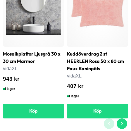
Mosaikplattor Ljusgrå 30 x
Kuddöverdrag 2 st
30 cm Marmor
HEERLEN Rosa 50 x 80 cm
Faux Kaninpäls
vidaXL
vidaXL
943 kr
407 kr
I lager
I lager
Köp
Köp