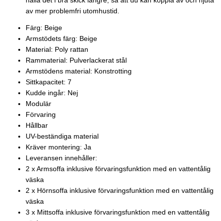
hålla det i bra skick längre, så att du kan koppla av och njuta
av mer problemfri utomhustid.
Färg: Beige
Armstödets färg: Beige
Material: Poly rattan
Rammaterial: Pulverlackerat stål
Armstödens material: Konstrotting
Sittkapacitet: 7
Kudde ingår: Nej
Modulär
Förvaring
Hållbar
UV-beständiga material
Kräver montering: Ja
Leveransen innehåller:
2 x Armsoffa inklusive förvaringsfunktion med en vattentålig
väska
2 x Hörnsoffa inklusive förvaringsfunktion med en vattentålig
väska
3 x Mittsoffa inklusive förvaringsfunktion med en vattentålig