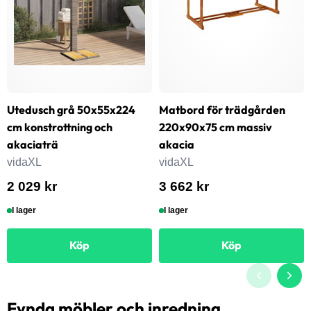
Utedusch grå 50x55x224
Matbord för trädgården
cm konstrottning och
220x90x75 cm massiv
akaciaträ
akacia
vidaXL
vidaXL
2 029 kr
3 662 kr
I lager
I lager
Köp
Köp
Fynda möbler och inredning