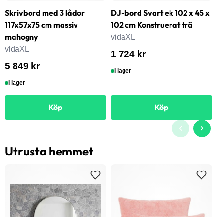
Skrivbord med 3 lådor
DJ-bord Svart ek 102 x 45 x
117x57x75 cm massiv
102 cm Konstruerat trä
mahogny
vidaXL
vidaXL
1 724 kr
5 849 kr
I lager
I lager
Köp
Köp
Utrusta hemmet