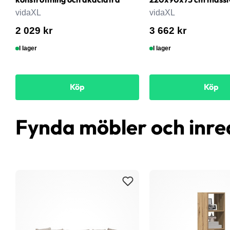
vidaXL
vidaXL
2 029 kr
3 662 kr
I lager
I lager
Köp
Köp
Fynda möbler och inre