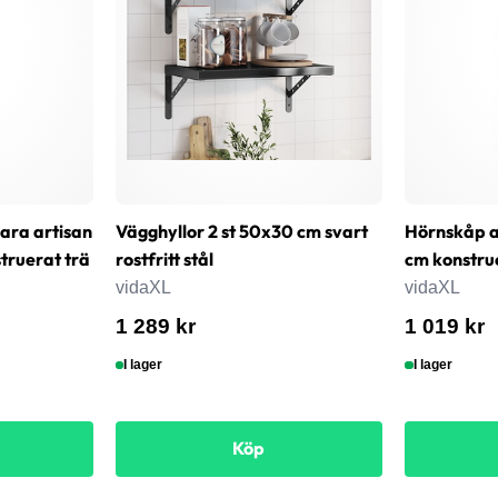
bara artisan
Vägghyllor 2 st 50x30 cm svart
Hörnskåp a
ruerat trä
rostfritt stål
cm konstru
vidaXL
vidaXL
1 289 kr
1 019 kr
I lager
I lager
Köp