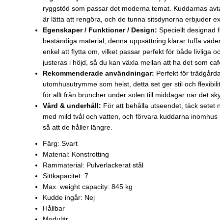
ryggstöd som passar det moderna temat. Kuddarnas avta
är lätta att rengöra, och de tunna sitsdynorna erbjuder ex
Egenskaper / Funktioner / Design:
Speciellt designad
beständiga material, denna uppsättning klarar tuffa väder
enkel att flytta om, vilket passar perfekt för både livliga o
justeras i höjd, så du kan växla mellan att ha det som ca
Rekommenderade användningar:
Perfekt för trädgårdar
utomhusutrymme som helst, detta set ger stil och flexibil
för allt från bruncher under solen till middagar när det s
Vård & underhåll:
För att behålla utseendet, täck setet
med mild tvål och vatten, och förvara kuddarna inomhus u
så att de håller längre.
Färg: Svart
Material: Konstrotting
Rammaterial: Pulverlackerat stål
Sittkapacitet: 7
Max. weight capacity: 845 kg
Kudde ingår: Nej
Hållbar
Modulär