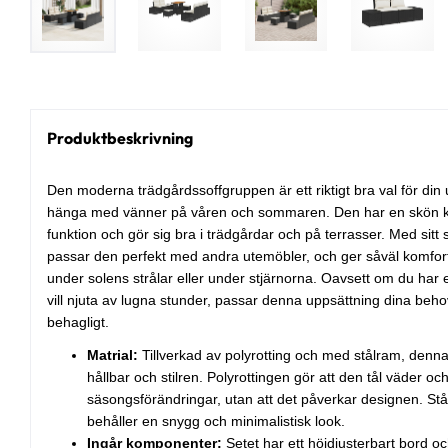
Produktbeskrivning
Den moderna trädgårdssoffgruppen är ett riktigt bra val för din u
hänga med vänner på våren och sommaren. Den har en skön ko
funktion och gör sig bra i trädgårdar och på terrasser. Med sitt
passar den perfekt med andra utemöbler, och ger såväl komfort 
under solens strålar eller under stjärnorna. Oavsett om du har et
vill njuta av lugna stunder, passar denna uppsättning dina behov
behagligt.
Matrial:
Tillverkad av polyrotting och med stålram, denn
hållbar och stilren. Polyrottingen gör att den tål väder och
säsongsförändringar, utan att det påverkar designen. Stål
behåller en snygg och minimalistisk look.
Ingår komponenter:
Setet har ett höjdjusterbart bord o