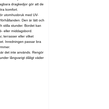
gbara dragkedjor gör att de
tra komfort.
 för utomhusbruk med UV-
förhållanden. Den är lätt och
ch stilla stunder. Bordet kan
fé- eller middagsbord.
, terrasser eller vilket
itet. Inredningen passar bra
kymmer.
 när det inte används. Rengör
nder långvarigt dåligt väder