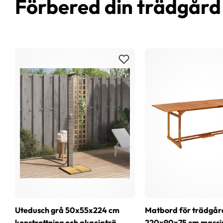
Förbered din trädgår
Utedusch grå 50x55x224 cm
Matbord för trädgår
konstrottning och akaciaträ
220x90x75 cm massi