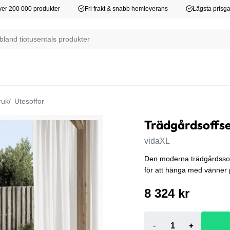
er 200 000 produkter
Fri frakt & snabb hemleverans
Lägsta prisga
ruk
Utesoffor
Trädgårdsoffset
vidaXL
Den moderna trädgårdssoffgr
för att hänga med vänner
8 324 kr
-
+