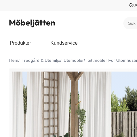
Öv
Produkter
Kundservice
Hem
Trädgård & Utemiljö
Utemöbler
Sittmöbler För Utomhusb