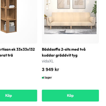
rtisan ek 33x33x132
Bäddsoffa 2-sits med två
T
erat trä
kuddar gräddvit tyg
6
s
vidaXL
v
3 949 kr
8
I lager
Köp
Köp