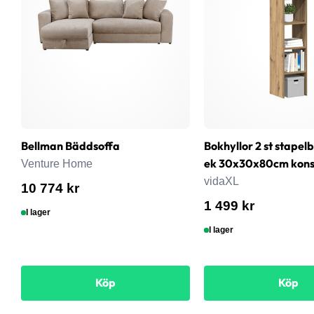
Bellman Bäddsoffa
Bokhyllor 2 st stapel
ek 30x30x80cm konst
Venture Home
vidaXL
10 774 kr
1 499 kr
I lager
I lager
Köp
Köp