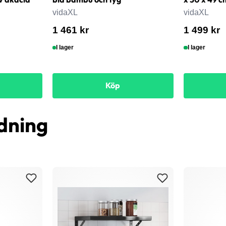
vidaXL
vidaXL
1 461 kr
1 499 kr
I lager
I lager
Köp
dning