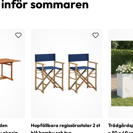
d inför sommaren
den
Hopfällbara regissörsstolar 2 st
Trädgårdspl
v akacia
blå bambu och tyg
x 30 x 49 c