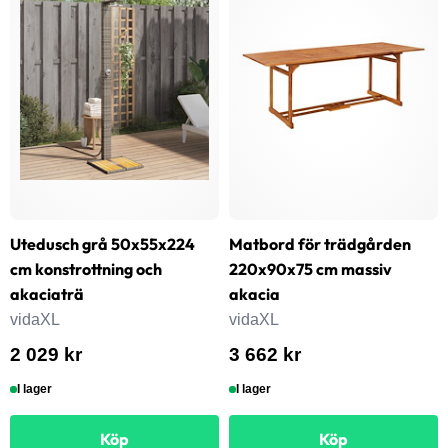
Utedusch grå 50x55x224
Matbord för trädgården
cm konstrottning och
220x90x75 cm massiv
akaciaträ
akacia
vidaXL
vidaXL
2 029 kr
3 662 kr
I lager
I lager
Köp
Köp