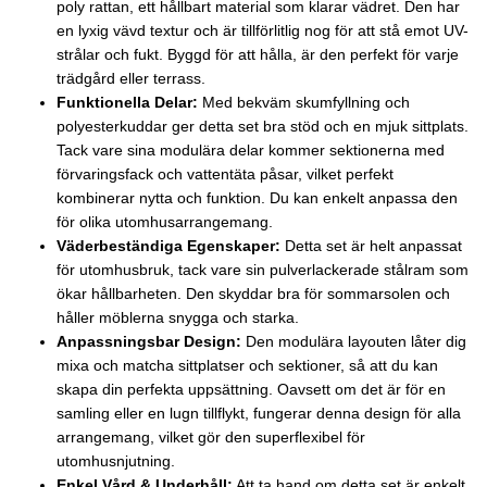
poly rattan, ett hållbart material som klarar vädret. Den har
en lyxig vävd textur och är tillförlitlig nog för att stå emot UV-
strålar och fukt. Byggd för att hålla, är den perfekt för varje
trädgård eller terrass.
Funktionella Delar:
Med bekväm skumfyllning och
polyesterkuddar ger detta set bra stöd och en mjuk sittplats.
Tack vare sina modulära delar kommer sektionerna med
förvaringsfack och vattentäta påsar, vilket perfekt
kombinerar nytta och funktion. Du kan enkelt anpassa den
för olika utomhusarrangemang.
Väderbeständiga Egenskaper:
Detta set är helt anpassat
för utomhusbruk, tack vare sin pulverlackerade stålram som
ökar hållbarheten. Den skyddar bra för sommarsolen och
håller möblerna snygga och starka.
Anpassningsbar Design:
Den modulära layouten låter dig
mixa och matcha sittplatser och sektioner, så att du kan
skapa din perfekta uppsättning. Oavsett om det är för en
samling eller en lugn tillflykt, fungerar denna design för alla
arrangemang, vilket gör den superflexibel för
utomhusnjutning.
Enkel Vård & Underhåll:
Att ta hand om detta set är enkelt