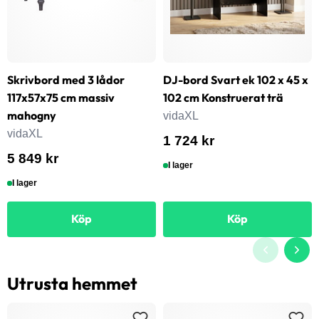
Skrivbord med 3 lådor
DJ-bord Svart ek 102 x 45 x
117x57x75 cm massiv
102 cm Konstruerat trä
mahogny
vidaXL
vidaXL
1 724 kr
5 849 kr
I lager
I lager
Köp
Köp
Utrusta hemmet