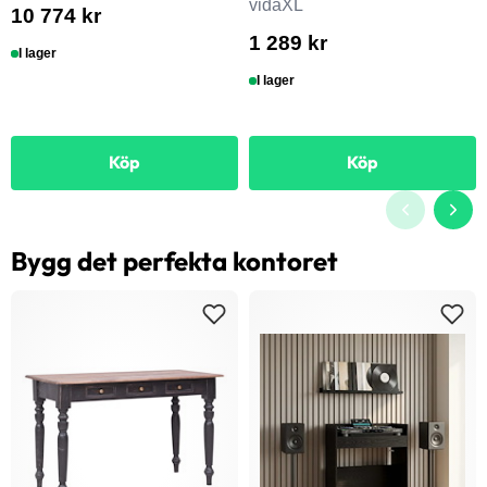
vidaXL
10 774 kr
1 289 kr
I lager
I lager
Köp
Köp
Bygg det perfekta kontoret