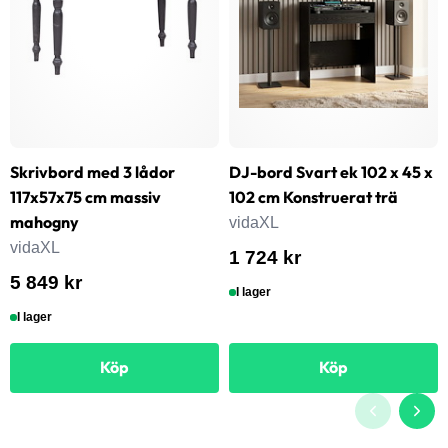
Skrivbord med 3 lådor
DJ-bord Svart ek 102 x 45 x
117x57x75 cm massiv
102 cm Konstruerat trä
mahogny
vidaXL
vidaXL
1 724 kr
5 849 kr
I lager
I lager
Köp
Köp