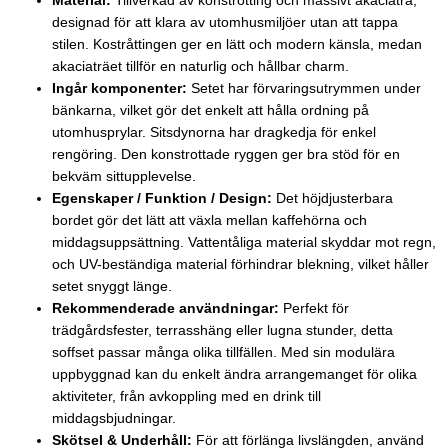
Material:
Tillverkad av konstrotting och massivt akaciaträ,
designad för att klara av utomhusmiljöer utan att tappa
stilen. Kostråttingen ger en lätt och modern känsla, medan
akaciaträet tillför en naturlig och hållbar charm.
Ingår komponenter:
Setet har förvaringsutrymmen under
bänkarna, vilket gör det enkelt att hålla ordning på
utomhusprylar. Sitsdynorna har dragkedja för enkel
rengöring. Den konstrottade ryggen ger bra stöd för en
bekväm sittupplevelse.
Egenskaper / Funktion / Design:
Det höjdjusterbara
bordet gör det lätt att växla mellan kaffehörna och
middagsuppsättning. Vattentåliga material skyddar mot regn,
och UV-beständiga material förhindrar blekning, vilket håller
setet snyggt länge.
Rekommenderade användningar:
Perfekt för
trädgårdsfester, terrasshäng eller lugna stunder, detta
soffset passar många olika tillfällen. Med sin modulära
uppbyggnad kan du enkelt ändra arrangemanget för olika
aktiviteter, från avkoppling med en drink till
middagsbjudningar.
Skötsel & Underhåll:
För att förlänga livslängden, använd