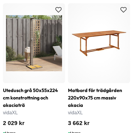
Utedusch grå 50x55x224
Matbord för trädgården
cm konstrottning och
220x90x75 cm massiv
akaciaträ
akacia
vidaXL
vidaXL
2 029 kr
3 662 kr