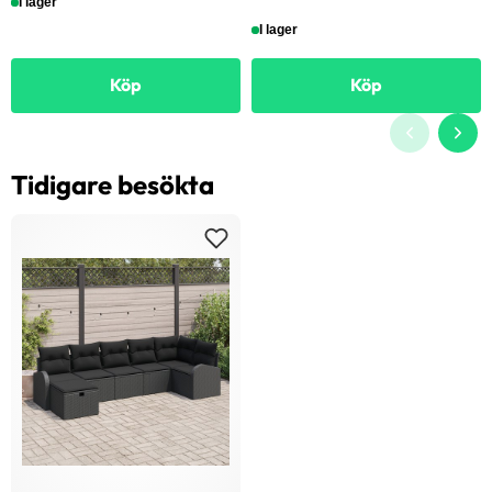
I lager
I lager
Köp
Köp
Tidigare besökta