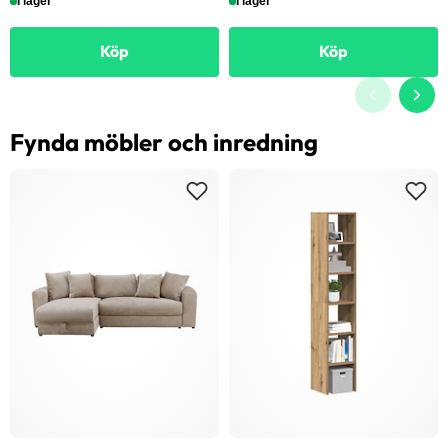
I lager
I lager
Köp
Köp
Fynda möbler och inredning