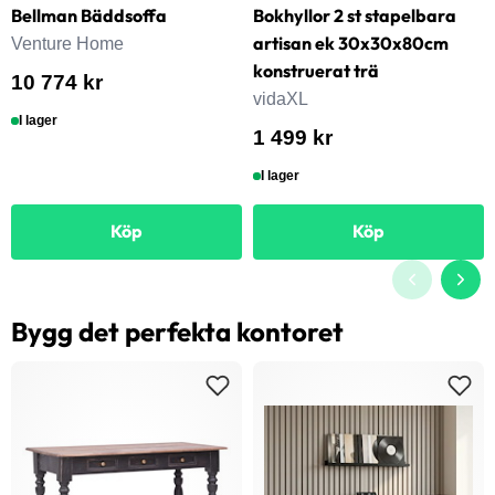
Bellman Bäddsoffa
Bokhyllor 2 st stapelbara
artisan ek 30x30x80cm
Venture Home
konstruerat trä
10 774 kr
vidaXL
I lager
1 499 kr
I lager
Köp
Köp
Bygg det perfekta kontoret