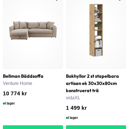
Bellman Bäddsoffa
Bokhyllor 2 st stapelbara
artisan ek 30x30x80cm
Venture Home
konstruerat trä
10 774 kr
vidaXL
I lager
1 499 kr
I lager