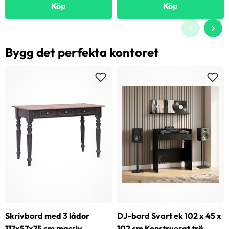
Köp
Köp
Bygg det perfekta kontoret
Skrivbord med 3 lådor
DJ-bord Svart ek 102 x 45 x
117x57x75 cm massiv
102 cm Konstruerat trä