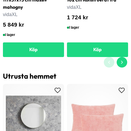
mahogny
vidaXL
vidaXL
1 724 kr
5 849 kr
I lager
I lager
Köp
Köp
Utrusta hemmet