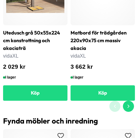
Utedusch grå 50x55x224
Matbord för trädgården
cm konstrottning och
220x90x75 cm massiv
akaciaträ
akacia
vidaXL
vidaXL
2 029 kr
3 662 kr
I lager
I lager
Köp
Köp
Fynda möbler och inredning