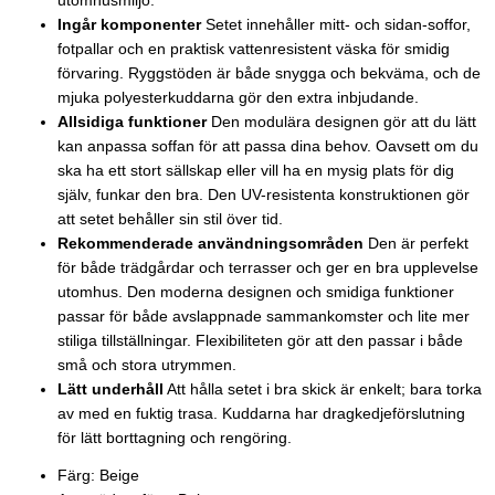
utomhusmiljö.
Ingår komponenter
Setet innehåller mitt- och sidan-soffor,
fotpallar och en praktisk vattenresistent väska för smidig
förvaring. Ryggstöden är både snygga och bekväma, och de
mjuka polyesterkuddarna gör den extra inbjudande.
Allsidiga funktioner
Den modulära designen gör att du lätt
kan anpassa soffan för att passa dina behov. Oavsett om du
ska ha ett stort sällskap eller vill ha en mysig plats för dig
själv, funkar den bra. Den UV-resistenta konstruktionen gör
att setet behåller sin stil över tid.
Rekommenderade användningsområden
Den är perfekt
för både trädgårdar och terrasser och ger en bra upplevelse
utomhus. Den moderna designen och smidiga funktioner
passar för både avslappnade sammankomster och lite mer
stiliga tillställningar. Flexibiliteten gör att den passar i både
små och stora utrymmen.
Lätt underhåll
Att hålla setet i bra skick är enkelt; bara torka
av med en fuktig trasa. Kuddarna har dragkedjeförslutning
för lätt borttagning och rengöring.
Färg: Beige