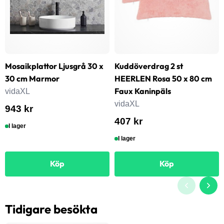
Mosaikplattor Ljusgrå 30 x
Kuddöverdrag 2 st
30 cm Marmor
HEERLEN Rosa 50 x 80 cm
Faux Kaninpäls
vidaXL
vidaXL
943 kr
407 kr
I lager
I lager
Köp
Köp
Tidigare besökta