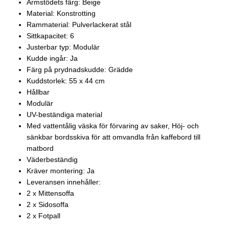
Armstödets färg: Beige
Material: Konstrotting
Rammaterial: Pulverlackerat stål
Sittkapacitet: 6
Justerbar typ: Modulär
Kudde ingår: Ja
Färg på prydnadskudde: Grädde
Kuddstorlek: 55 x 44 cm
Hållbar
Modulär
UV-beständiga material
Med vattentålig väska för förvaring av saker, Höj- och
sänkbar bordsskiva för att omvandla från kaffebord till
matbord
Väderbeständig
Kräver montering: Ja
Leveransen innehåller:
2 x Mittensoffa
2 x Sidosoffa
2 x Fotpall