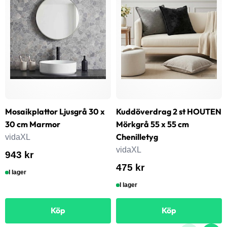
Mosaikplattor Ljusgrå 30 x
Kuddöverdrag 2 st HOUTEN
30 cm Marmor
Mörkgrå 55 x 55 cm
Chenilletyg
vidaXL
vidaXL
943 kr
475 kr
I lager
I lager
Köp
Köp