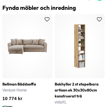
Fynda möbler och inredning
Bellman Bäddsoffa
Bokhyllor 2 st stapelbara
artisan ek 30x30x80cm
Venture Home
konstruerat trä
10 774 kr
vidaXL
I lager