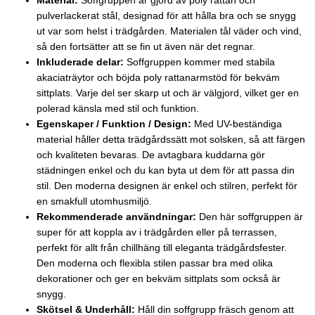
Material:
Soffgruppen är gjord av poly rattan och
pulverlackerat stål, designad för att hålla bra och se snygg
ut var som helst i trädgården. Materialen tål väder och vind,
så den fortsätter att se fin ut även när det regnar.
Inkluderade delar:
Soffgruppen kommer med stabila
akaciaträytor och böjda poly rattanarmstöd för bekväm
sittplats. Varje del ser skarp ut och är välgjord, vilket ger en
polerad känsla med stil och funktion.
Egenskaper / Funktion / Design:
Med UV-beständiga
material håller detta trädgårdssätt mot solsken, så att färgen
och kvaliteten bevaras. De avtagbara kuddarna gör
städningen enkel och du kan byta ut dem för att passa din
stil. Den moderna designen är enkel och stilren, perfekt för
en smakfull utomhusmiljö.
Rekommenderade användningar:
Den här soffgruppen är
super för att koppla av i trädgården eller på terrassen,
perfekt för allt från chillhäng till eleganta trädgårdsfester.
Den moderna och flexibla stilen passar bra med olika
dekorationer och ger en bekväm sittplats som också är
snygg.
Skötsel & Underhåll:
Håll din soffgrupp fräsch genom att