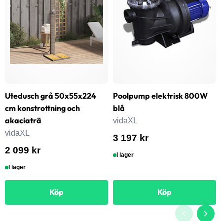
Utedusch grå 50x55x224
Poolpump elektrisk 800W
cm konstrottning och
blå
akaciaträ
vidaXL
vidaXL
3 197 kr
2 099 kr
I lager
I lager
Köp
Köp