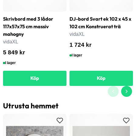
Skrivbord med 3 lådor
DJ-bord Svart ek 102 x 45 x
117x57x75 cm massiv
102 cm Konstruerat trä
mahogny
vidaXL
vidaXL
1 724 kr
5 849 kr
I lager
I lager
Köp
Köp
Utrusta hemmet