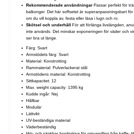
Rekommenderade användningar
Passar perfekt för tr
balkonger. Det här soffsetet är superanpassningsbart för ol
om du vill koppla av, festa eller läsa i lugn och ro.
Skötsel och underhåll
För att förlänga livslängden, an
inte används. Det minskar exponeringen för väder och vin
ser bra ut länge.
Färg: Svart
Armstödets färg: Svart
Material: Konstrotting
Rammaterial: Pulverlackerat stål
Armstödens material: Konstrotting
Sittkapacitet: 12
Max. weight capacity: 1395 kg
Kudde ingår: Nej
Hållbar
Modulär
Lättvikt
UV-beständiga material
Väderbeständig
Höj- och sänkbar bordsskiva för omvandling från kaffe- t