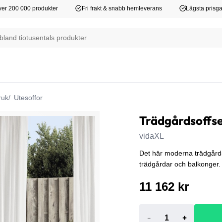
er 200 000 produkter
Fri frakt & snabb hemleverans
Lägsta prisga
ruk
Utesoffor
Trädgårdsoffset
vidaXL
Det här moderna trädgårdsm
trädgårdar och balkonger. 
11 162 kr
-
+