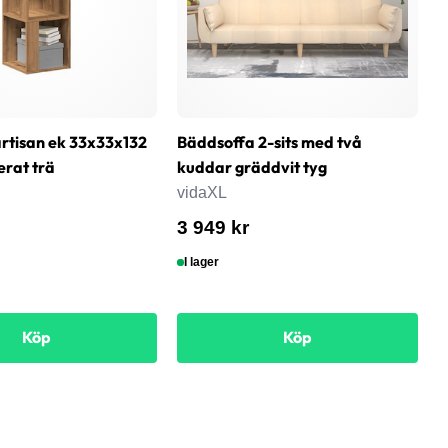
rtisan ek 33x33x132
Bäddsoffa 2-sits med två
T
erat trä
kuddar gräddvit tyg
6
s
vidaXL
v
3 949 kr
8
I lager
Köp
Köp