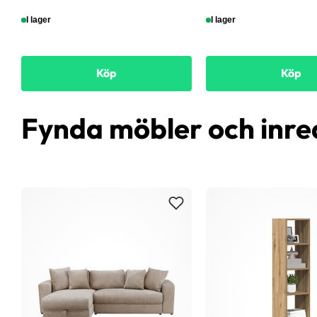
I lager
I lager
Köp
Köp
Fynda möbler och inre