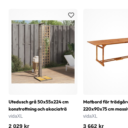
Utedusch grå 50x55x224 cm
Matbord för trädgår
konstrottning och akaciaträ
220x90x75 cm massi
vidaXL
vidaXL
2 029 kr
3 662 kr