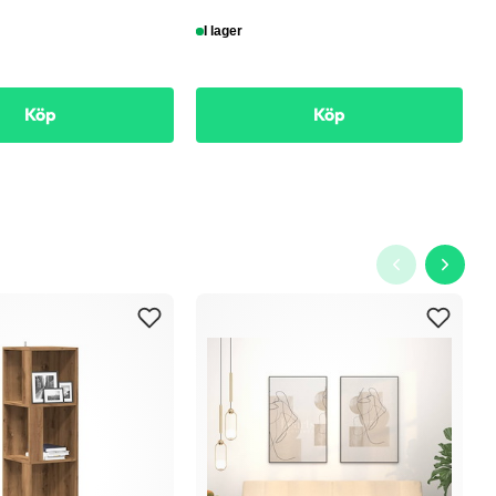
I lager
Köp
Köp