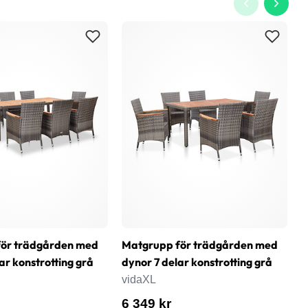
för trädgården med
Matgrupp för trädgården med
T
ar konstrotting grå
dynor 7 delar konstrotting grå
1
vidaXL
v
6 349 kr
1