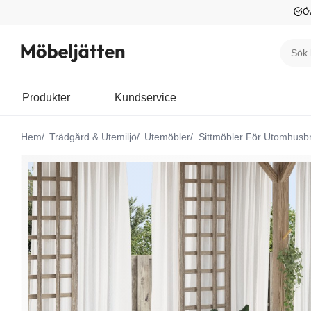
Öv
Produkter
Kundservice
Hem
Trädgård & Utemiljö
Utemöbler
Sittmöbler För Utomhusb