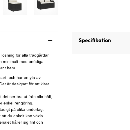
Specifikation
lösning för alla trädgårdar
och minimalt med onödiga
dernt hem.
lbart, och har en yta av
et är designat för att klara
et ser bra ut från alla håll,
ör enkel rengöring.
tadigt på olika underlag.
 att du enkelt kan växla
ialet håller sig fint och