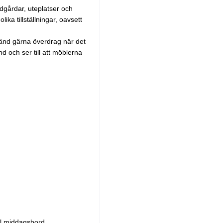
ädgårdar, uteplatser och
ika tillställningar, oavsett
vänd gärna överdrag när det
d och ser till att möblerna
ill middagsbord