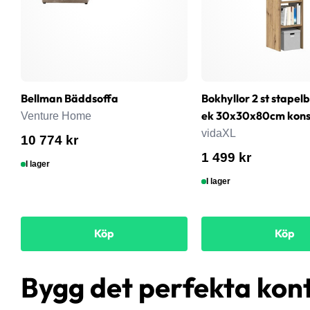
Bellman Bäddsoffa
Bokhyllor 2 st stapel
ek 30x30x80cm konst
Venture Home
vidaXL
10 774 kr
1 499 kr
I lager
I lager
Köp
Köp
Bygg det perfekta kon