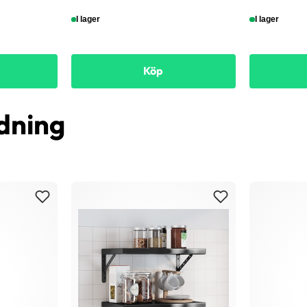
I lager
I lager
Köp
dning