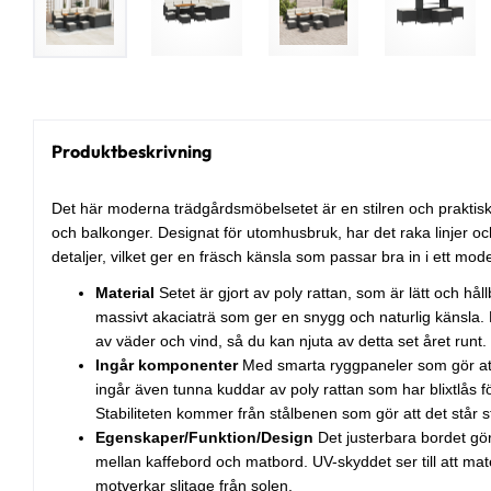
Produktbeskrivning
Det här moderna trädgårdsmöbelsetet är en stilren och praktisk 
och balkonger. Designat för utomhusbruk, har det raka linjer 
detaljer, vilket ger en fräsch känsla som passar bra in i ett mo
Material
Setet är gjort av poly rattan, som är lätt och hål
massivt akaciaträ som ger en snygg och naturlig känsla. D
av väder och vind, så du kan njuta av detta set året runt.
Ingår komponenter
Med smarta ryggpaneler som gör att d
ingår även tunna kuddar av poly rattan som har blixtlås f
Stabiliteten kommer från stålbenen som gör att det står s
Egenskaper/Funktion/Design
Det justerbara bordet gör
mellan kaffebord och matbord. UV-skyddet ser till att mater
motverkar slitage från solen.