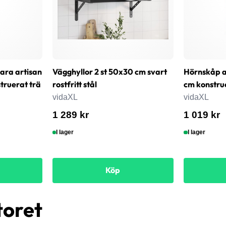
bara artisan
Vägghyllor 2 st 50x30 cm svart
Hörnskåp a
ruerat trä
rostfritt stål
cm konstru
vidaXL
vidaXL
1 289 kr
1 019 kr
I lager
I lager
Köp
toret