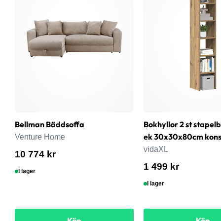
Bellman Bäddsoffa
Bokhyllor 2 st stapel
ek 30x30x80cm konst
Venture Home
vidaXL
10 774 kr
1 499 kr
I lager
I lager
Köp
Köp