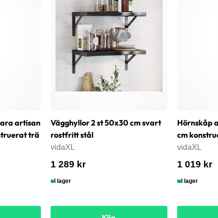
bara artisan
Vägghyllor 2 st 50x30 cm svart
Hörnskåp a
ruerat trä
rostfritt stål
cm konstru
vidaXL
vidaXL
1 289 kr
1 019 kr
I lager
I lager
Köp