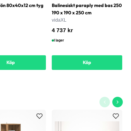
rön 80x40x12 cm tyg
Balinesiskt paraply med bas 250
B
190 x 190 x 250 cm
G
vidaXL
v
4 737 kr
4
I lager
Köp
Köp