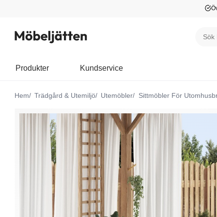
Öv
Produkter
Kundservice
Hem
Trädgård & Utemiljö
Utemöbler
Sittmöbler För Utomhusb