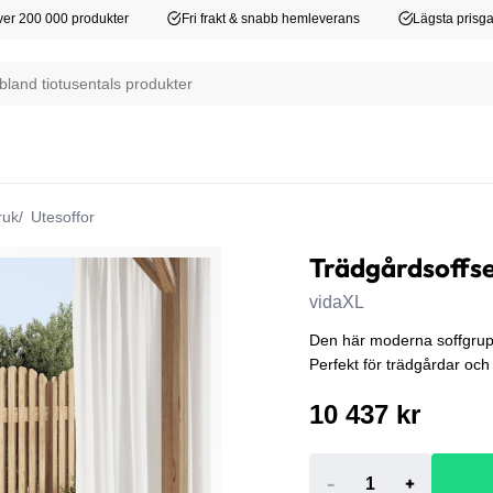
er 200 000 produkter
Fri frakt & snabb hemleverans
Lägsta prisga
ruk
Utesoffor
Trädgårdsoffset
vidaXL
Den här moderna soffgruppen
Perfekt för trädgårdar och 
10 437 kr
-
+