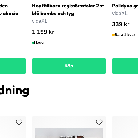
den
Hopfällbara regissörsstolar 2 st
Palldyna g
v akacia
blå bambu och tyg
vidaXL
vidaXL
339 kr
1 199 kr
Bara 1 kvar
I lager
Köp
dning