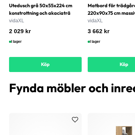
Utedusch grå 50x55x224 cm
Matbord för trädgår
konstrottning och akaciaträ
220x90x75 cm massi
vidaXL
vidaXL
2 029 kr
3 662 kr
I lager
I lager
Köp
Köp
Fynda möbler och inre