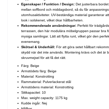
Egenskaper / Funktion / Design:
Det justerbara bordet 
mellan soffbord och middagsbord, så du får anpassningsba
utomhusaktiviteter. UV-beständiga material garanterar att
look i solskenet, vilket ökar hållbarheten.
Rekommenderade användningar:
Perfekt för trädgård
terrassen, den här modulära möbelgruppen passar bra fö
mysiga samlingar. Lätt att flytta runt, vilket gör den perfek
evenemang.
Skötsel & Underhåll:
För att göra setet hållbart rekomm
skydd när det inte används. Montering krävs och det är b
skruvmejsel för att få det rätt.
Färg: Beige
Armstödets färg: Beige
Material: Konstrotting
Rammaterial: Pulverlackerat stål
Armstödens material: Konstrotting
Sittkapacitet: 10
Max. weight capacity: 1175 kg
Kudde ingår: Nej
Hållbar