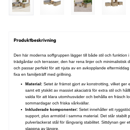
Produktbeskrivning
Den här moderna soffgruppen lägger till både stil och funktion i d
trädgårdar och terrasser, den har rena linjer och minimalistisk des
och passar perfekt för att njuta av en avkopplande eftermiddag 
fixa en familjeträff med grillning.
Material:
Setet är främst gjort av konstrotting, vilket ger
samt ett ytskikt av massivt akaciaträ för extra stil och hå
valda för att klara utomhusväder och behålla en fräsch 
sommardagar och friska vårkvällar.
Inkluderade komponenter:
Setet innehåller ett ryggstöd
support, plus armstöd i samma material. Det står stabilt 
pulverlackerat stål för långvarig stabilitet. Sittdynan ger e
slappna av längre.