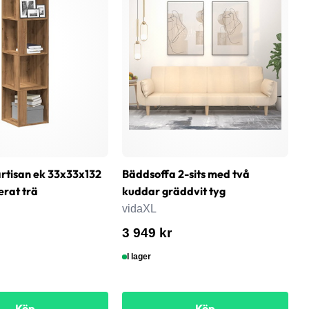
rtisan ek 33x33x132
Bäddsoffa 2-sits med två
T
erat trä
kuddar gräddvit tyg
6
s
vidaXL
v
3 949 kr
8
I lager
Köp
Köp